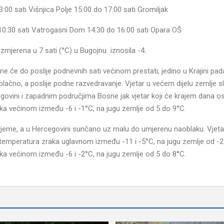
00 sati Višnjica Polje 15:00 do 17:00 sati Gromiljak
0:30 sati Vatrogasni Dom 14:30 do 16:00 sati Opara OŠ
zmjerena u 7 sati (°C) u Bugojnu iznosila -4.
 će do poslije podnevnih sati većinom prestati, jedino u Krajini pad
blačno, a poslije podne razvedravanje. Vjetar u većem dijelu zemlje s
ovini i zapadnim područjima Bosne jak vjetar koji će krajem dana osl
ka većinom između -6 i -1°C, na jugu zemlje od 5 do 9°C.
rijeme, a u Hercegovini sunčano uz malu do umjerenu naoblaku. Vjeta
a temperatura zraka uglavnom između -11 i -5°C, na jugu zemlje od -2
ka većinom između -6 i -2°C, na jugu zemlje od 5 do 8°C.