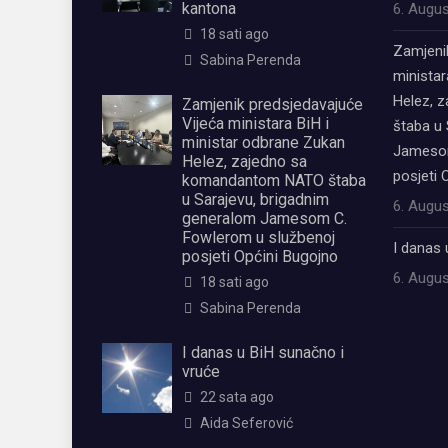
kantona
6. Augus
18 sati ago
Zamjeni
Sabina Perenda
ministar
Helez, 
Zamjenik predsjedavajuće
Vijeća ministara BiH i
štaba u 
ministar odbrane Zukan
Jamesom
Helez, zajedno sa
posjeti 
komandantom NATO štaba
u Sarajevu, brigadnim
6. Augus
generalom Jamesom C.
Fowlerom u službenoj
I danas 
posjeti Općini Bugojno
6. Augus
18 sati ago
Sabina Perenda
I danas u BiH sunačno i
vruće
22 sata ago
Aida Seferović