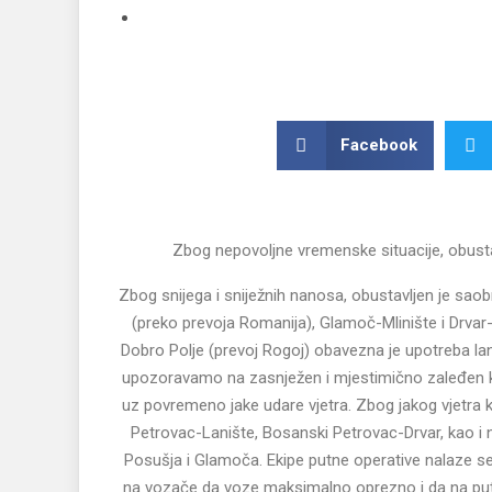
Facebook
Zbog nepovoljne vremenske situacije, obustav
Zbog snijega i sniježnih nanosa, obustavljen je sao
(preko prevoja Romanija), Glamoč-Mlinište i Drva
Dobro Polje (prevoj Rogoj) obavezna je upotreba lan
upozoravamo na zasnježen i mjestimično zaleđen k
uz povremeno jake udare vjetra. Zbog jakog vjetra
Petrovac-Lanište, Bosanski Petrovac-Drvar, kao i
Posušja i Glamoča. Ekipe putne operative nalaze s
na vozače da voze maksimalno oprezno i da na put