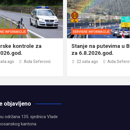
SNE INFORMACIJE
SERVISNE INFORMACIJE
rske kontrole za
Stanje na putevima u B
2026.god.
za 6.8.2026.god.
sata ago
Aida Seferović
22 sata ago
Aida Sefero
e objavljeno
ku održana 135. sjednica Vlade
bosanskog kantona