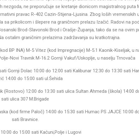
ih nezgoda, ne preporučuje se kretanje dionicom magistralnog puta
ernativni pravac R-402 Cazin-Stijena-Ljusina. Zbog loših vremenskih 
la sa prikolicom i šlepere na graničnom prelazu Izačić. Radovi na po
 Bosanski Brod-Slavonski Brod i Orašje-Županja, tako da se na ovim 
 ostalim graničnim prelazima zadržavanja su kratkotrajna.
 (kod BP INA) M-5 Vitez (kod Impregnacije) M-5.1 Kaonik-Kiseljak, u n
olje-Novi Travnik M-16.2 Gornji Vakuf/Uskoplje, u naselju Trnovača
ti Gornji Dolac 10:00 do 12:00 sati Kalibunar 12:30 do 13:30 sati Han
ić 14:00 do 15:00 sati ul.Šehida
 (Rostovo) 12:00 do 13:30 sati ulica Sultan Ahmeda (škola) 14:00 d
sati ulica 307 M.Brigade
aska (kod firme Paloč) 14:00 do 15:30 sati Humac PS JAJCE 10:00 d
sati Bravnice.
:00 do 15:00 sati Kaćuni,Polje i Lugovi