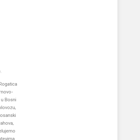
.
-Rogatica
Trnovo-
a u Bosni
olovozu,
Bosanski
rahova,
pelujemo
utevima.