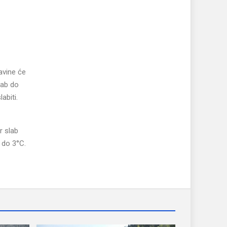
avine će
lab do
abiti.
r slab
 do 3°C.