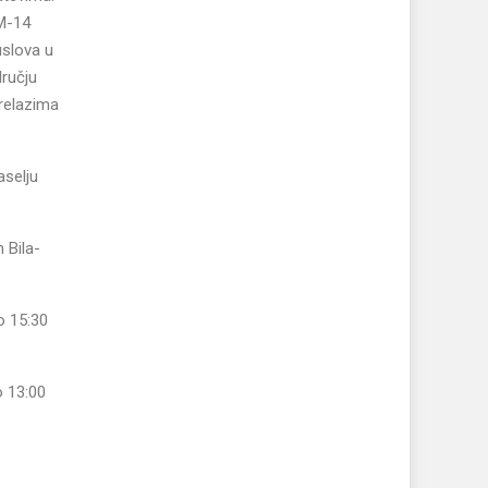
 M-14
uslova u
dručju
prelazima
aselju
 Bila-
o 15:30
o 13:00