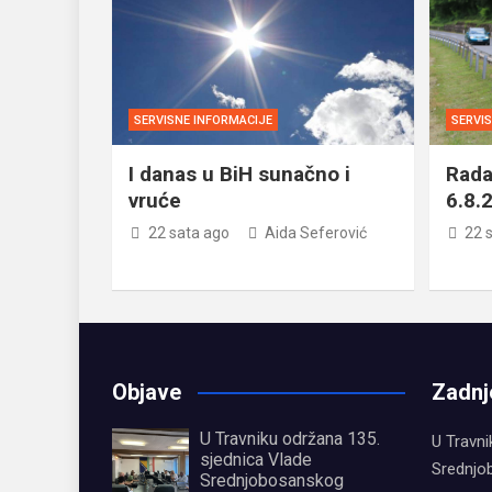
SERVISNE INFORMACIJE
SERVI
I danas u BiH sunačno i
Rada
vruće
6.8.
22 sata ago
Aida Seferović
22 
Objave
Zadnj
U Travniku održana 135.
U Travni
sjednica Vlade
Srednjo
Srednjobosanskog