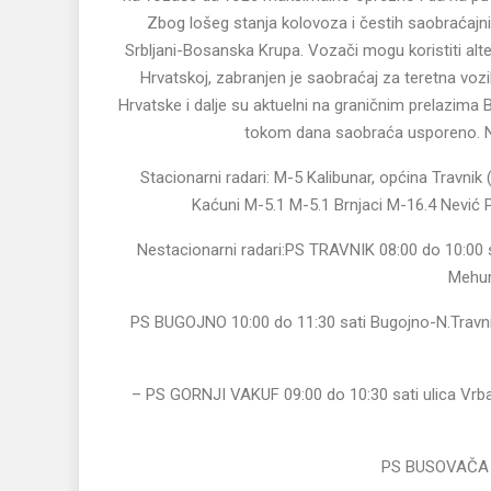
Zbog lošeg stanja kolovoza i čestih saobraćajn
Srbljani-Bosanska Krupa. Vozači mogu koristiti alt
Hrvatskoj, zabranjen je saobraćaj za teretna vozi
Hrvatske i dalje su aktuelni na graničnim prelazima
tokom dana saobraća usporeno. Na
Stacionarni radari: M-5 Kalibunar, općina Travnik
Kaćuni M-5.1 M-5.1 Brnjaci M-16.4 Nević P
Nestacionarni radari:PS TRAVNIK 08:00 do 10:00 sa
Mehur
PS BUGOJNO 10:00 do 11:30 sati Bugojno-N.Travnik
– PS GORNJI VAKUF 09:00 do 10:30 sati ulica Vrb
PS BUSOVAČA 10