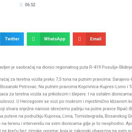
06:52
Twitter
WhatsApp
Email
ljen je saobraćaj na dionici regionalnog puta R-419 Posušje-Blidinje
braćaj za teretna vozila preko 7,5 tona na putnim pravcima: Sarajevo
r-Bosanski Petrovac. Na putnim pravcima Koprivnica-Kupres-Livno i 
aca za teretna vozila sa prikolicom i šlepere. I na ostalim dionicam
olovoz. U Hercegovini se vozi po mokrom i mjestimično klizavom k
 koji stvara snježne nanose skrećemo pažnju na putne pravce Ripač-
 na puteve na područkju Kupresa, Livna, Tomislavgrada, Bosanskog G
e na terenu i intervenišu na svim dionicama gdje je to neophodno. A
 ne kreću bez zimske opreme, koja je zakonski obavezna na svim p