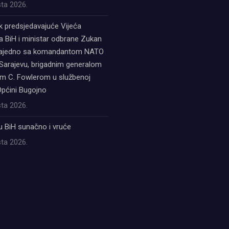
ta 2026.
k predsjedavajuće Vijeća
a BiH i ministar odbrane Zukan
zajedno sa komandantom NATO
Sarajevu, brigadnim generalom
 C. Fowlerom u službenoj
Općini Bugojno
ta 2026.
u BiH sunačno i vruće
ta 2026.