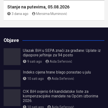
Stanje na putevima, 05.08.2026
3 dana ago
Mersima Muminović
Objave
Ulazak BiH u SEPA znači za građane: Uplate iz
dijaspore jeftinije za 94 posto
9 sati ago
Aida Seferović
Indeks cijena hrane blago porastao u julu
10 sati ago
Aida Seferović
CIK BiH ovjerio 64 kandidatske liste za
kompenzacijske mandate na Općim izborima
2026.
10 sati ago
Aida Seferović