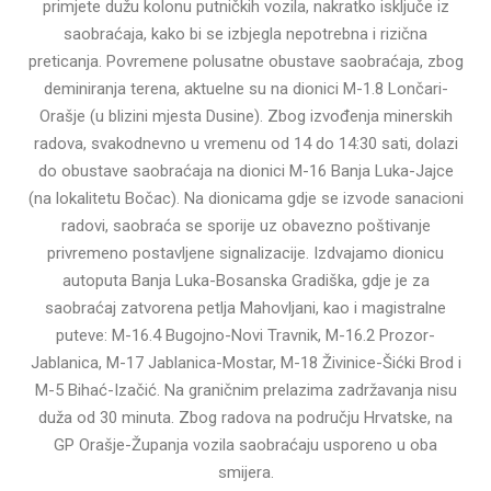
primjete dužu kolonu putničkih vozila, nakratko isključe iz
saobraćaja, kako bi se izbjegla nepotrebna i rizična
preticanja. Povremene polusatne obustave saobraćaja, zbog
deminiranja terena, aktuelne su na dionici M-1.8 Lončari-
Orašje (u blizini mjesta Dusine). Zbog izvođenja minerskih
radova, svakodnevno u vremenu od 14 do 14:30 sati, dolazi
do obustave saobraćaja na dionici M-16 Banja Luka-Jajce
(na lokalitetu Bočac). Na dionicama gdje se izvode sanacioni
radovi, saobraća se sporije uz obavezno poštivanje
privremeno postavljene signalizacije. Izdvajamo dionicu
autoputa Banja Luka-Bosanska Gradiška, gdje je za
saobraćaj zatvorena petlja Mahovljani, kao i magistralne
puteve: M-16.4 Bugojno-Novi Travnik, M-16.2 Prozor-
Jablanica, M-17 Jablanica-Mostar, M-18 Živinice-Šićki Brod i
M-5 Bihać-Izačić. Na graničnim prelazima zadržavanja nisu
duža od 30 minuta. Zbog radova na području Hrvatske, na
GP Orašje-Županja vozila saobraćaju usporeno u oba
smijera.