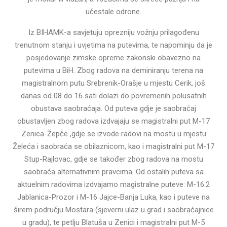
učestale odrone.
Iz BIHAMK-a savjetuju oprezniju vožnju prilagođenu
trenutnom stanju i uvjetima na putevima, te napominju da je
posjedovanje zimske opreme zakonski obavezno na
putevima u BiH. Zbog radova na deminiranju terena na
magistralnom putu Srebrenik-Orašje u mjestu Cerik, još
danas od 08 do 16 sati dolazi do povremenih polusatnih
obustava saobraćaja. Od puteva gdje je saobraćaj
obustavljen zbog radova izdvajaju se magistralni put M-17
Zenica-Žepče ,gdje se izvode radovi na mostu u mjestu
Želeća i saobraća se obilaznicom, kao i magistralni put M-17
Stup-Rajlovac, gdje se također zbog radova na mostu
saobraća alternativnim pravcima. Od ostalih puteva sa
aktuelnim radovima izdvajamo magistralne puteve: M-16.2
Jablanica-Prozor i M-16 Jajce-Banja Luka, kao i puteve na
širem području Mostara (sjeverni ulaz u grad i saobraćajnice
u gradu), te petlju Blatuša u Zenici i magistralni put M-5