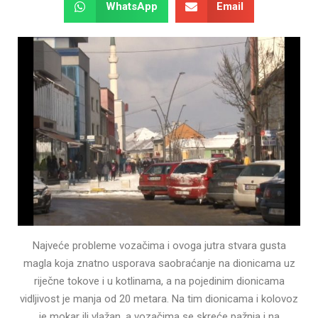
WhatsApp
Email
Najveće probleme vozačima i ovoga jutra stvara gusta
magla koja znatno usporava saobraćanje na dionicama uz
riječne tokove i u kotlinama, a na pojedinim dionicama
vidljivost je manja od 20 metara. Na tim dionicama i kolovoz
je mokar ili vlažan, a vozačima se skreće pažnja i na