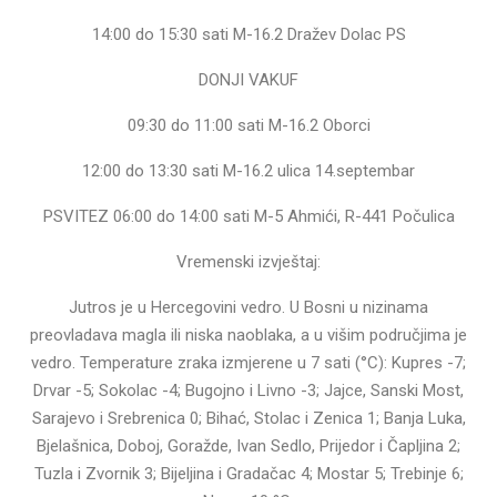
14:00 do 15:30 sati M-16.2 Dražev Dolac PS
DONJI VAKUF
09:30 do 11:00 sati M-16.2 Oborci
12:00 do 13:30 sati M-16.2 ulica 14.septembar
PSVITEZ 06:00 do 14:00 sati M-5 Ahmići, R-441 Počulica
Vremenski izvještaj:
Jutros je u Hercegovini vedro. U Bosni u nizinama
preovladava magla ili niska naoblaka, a u višim područjima je
vedro. Temperature zraka izmjerene u 7 sati (°C): Kupres -7;
Drvar -5; Sokolac -4; Bugojno i Livno -3; Jajce, Sanski Most,
Sarajevo i Srebrenica 0; Bihać, Stolac i Zenica 1; Banja Luka,
Bjelašnica, Doboj, Goražde, Ivan Sedlo, Prijedor i Čapljina 2;
Tuzla i Zvornik 3; Bijeljina i Gradačac 4; Mostar 5; Trebinje 6;