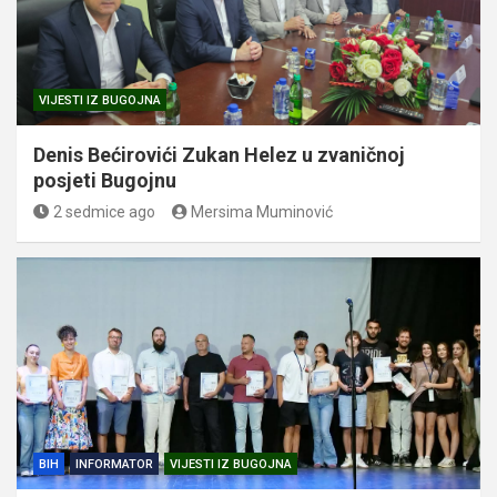
VIJESTI IZ BUGOJNA
Denis Bećirovići Zukan Helez u zvaničnoj
posjeti Bugojnu
2 sedmice ago
Mersima Muminović
BIH
INFORMATOR
VIJESTI IZ BUGOJNA