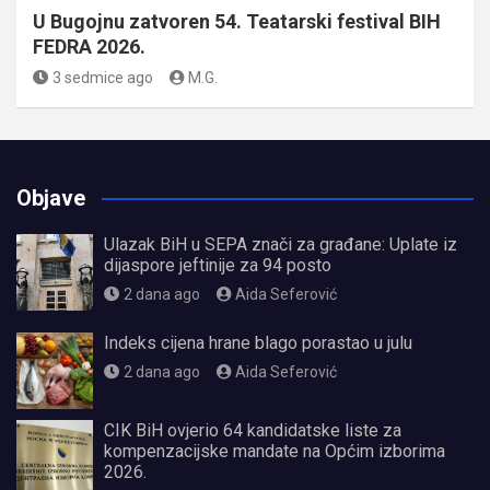
U Bugojnu zatvoren 54. Teatarski festival BIH
FEDRA 2026.
3 sedmice ago
M.G.
Objave
Ulazak BiH u SEPA znači za građane: Uplate iz
dijaspore jeftinije za 94 posto
2 dana ago
Aida Seferović
Indeks cijena hrane blago porastao u julu
2 dana ago
Aida Seferović
CIK BiH ovjerio 64 kandidatske liste za
kompenzacijske mandate na Općim izborima
2026.