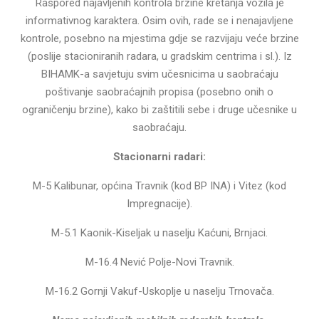
Raspored najavljenih kontrola brzine kretanja vozila je
informativnog karaktera. Osim ovih, rade se i nenajavljene
kontrole, posebno na mjestima gdje se razvijaju veće brzine
(poslije stacioniranih radara, u gradskim centrima i sl.). Iz
BIHAMK-a savjetuju svim učesnicima u saobraćaju
poštivanje saobraćajnih propisa (posebno onih o
ograničenju brzine), kako bi zaštitili sebe i druge učesnike u
saobraćaju.
Stacionarni radari:
M-5 Kalibunar, općina Travnik (kod BP INA) i Vitez (kod
Impregnacije).
M-5.1 Kaonik-Kiseljak u naselju Kaćuni, Brnjaci.
M-16.4 Nević Polje-Novi Travnik.
M-16.2 Gornji Vakuf-Uskoplje u naselju Trnovača.