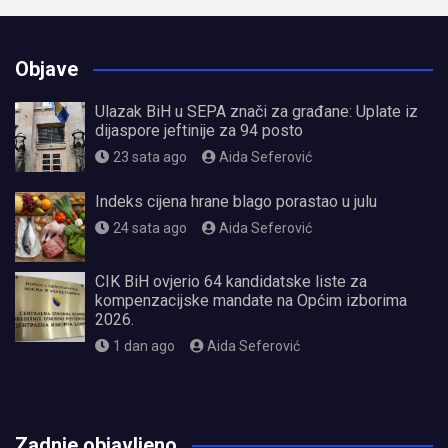
Objave
Ulazak BiH u SEPA znači za građane: Uplate iz
dijaspore jeftinije za 94 posto
23 sata ago
Aida Seferović
Indeks cijena hrane blago porastao u julu
24 sata ago
Aida Seferović
CIK BiH ovjerio 64 kandidatske liste za
kompenzacijske mandate na Općim izborima
2026.
1 dan ago
Aida Seferović
олимп казино
Zadnje objavljeno