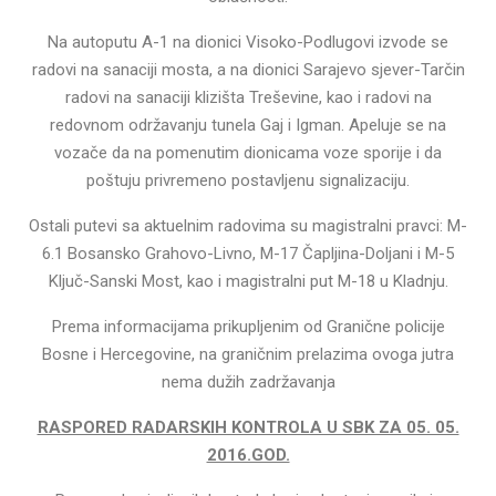
Na autoputu A-1 na dionici Visoko-Podlugovi izvode se
radovi na sanaciji mosta, a na dionici Sarajevo sjever-Tarčin
radovi na sanaciji klizišta Treševine, kao i radovi na
redovnom održavanju tunela Gaj i Igman. Apeluje se na
vozače da na pomenutim dionicama voze sporije i da
poštuju privremeno postavljenu signalizaciju.
Ostali putevi sa aktuelnim radovima su magistralni pravci: M-
6.1 Bosansko Grahovo-Livno, M-17 Čapljina-Doljani i M-5
Ključ-Sanski Most, kao i magistralni put M-18 u Kladnju.
Prema informacijama prikupljenim od Granične policije
Bosne i Hercegovine, na graničnim prelazima ovoga jutra
nema dužih zadržavanja
RASPORED RADARSKIH KONTROLA U SBK ZA 05. 05.
2016.GOD.