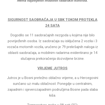
Nema najavljenih mobilnih radarskih kontrola.
SIGURNOST SAOBRAĆAJA U SBK TOKOM PROTEKLA
24 SATA
Dogodilo se 11 saobraćajnih nezgoda u kojima nije bilo
povrijeđenih osoba. Iz saobraćaja su isključena 2 vozila i 3
vozača motornih vozila, uručeno je 79 prekršajnih naloga iz
oblasti saobraćaja, a mobilnim radarima evidentirano je 14
slučajeva prekoračenja dozvoljene brzine.
VRIJEME JUTROS
Jutros je u Bosni pretežno oblačno vrijeme, a u Hercegovini
sunčano uz malu oblačnost. Ponegdje u centralnim,
zapadnim i sjeverozapadnim područjima Bosne pada slaba
kiša.
Temperature zraka u 08 sati (°C):