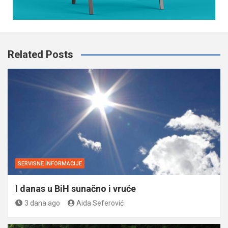
Related Posts
SERVISNE INFORMACIJE
I danas u BiH sunačno i vruće
3 dana ago
Aida Seferović