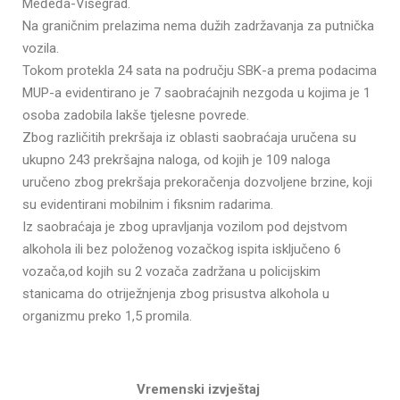
Međeđa-Višegrad.
Na graničnim prelazima nema dužih zadržavanja za putnička
vozila.
Tokom protekla 24 sata na području SBK-a prema podacima
MUP-a evidentirano je 7 saobraćajnih nezgoda u kojima je 1
osoba zadobila lakše tjelesne povrede.
Zbog različitih prekršaja iz oblasti saobraćaja uručena su
ukupno 243 prekršajna naloga, od kojih je 109 naloga
uručeno zbog prekršaja prekoračenja dozvoljene brzine, koji
su evidentirani mobilnim i fiksnim radarima.
Iz saobraćaja je zbog upravljanja vozilom pod dejstvom
alkohola ili bez položenog vozačkog ispita isključeno 6
vozača,od kojih su 2 vozača zadržana u policijskim
stanicama do otriježnjenja zbog prisustva alkohola u
organizmu preko 1,5 promila.
Vremenski izvještaj