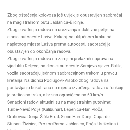
Zbog oštećenja kolovoza još uvijek je obustavljen saobraćaj
na magistralnom putu Jablanica-Blidinje.
Zbog izvođenja radova na urezivanju induktivne petlje na
dionici autoceste Lašva-Kakanj, na uključnom kraku od
naplatnog mjesta Lašva prema autocesti, saobraćaj je
obustavljen do okončanja radova.
Zbog izvođenja radova na zamjeni prelaznih naprava na
vijaduktu Reljevo, na dionici autoceste Sarajevo sjever-Butila,
vozila saobraćaju jednom saobraćajnom trakom u pravcu
kretanja. Na dionici Podlugovi-Visoko zbog radova na
postavljanju bukobrana na mjestu izvođenja radova u funkciji
je preticajna traka, a brzina ograničena na 60 km/h.
Sanacioni radovi aktuelni su na magistralnim putevima:
Turbe-Nević Polje (Kalibunar), Lepenica-Han Ploča,
Orahovica Donja-Šićki Brod, Simin Han-Donje Caparde,
Stupari-Živinice, Prozor/Rama-Jablanica, Foča-Ustikolina i