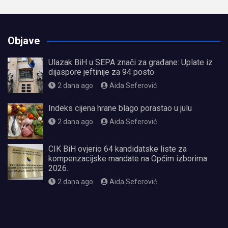
Objave
Ulazak BiH u SEPA znači za građane: Uplate iz
dijaspore jeftinije za 94 posto
2 dana ago
Aida Seferović
Indeks cijena hrane blago porastao u julu
2 dana ago
Aida Seferović
CIK BiH ovjerio 64 kandidatske liste za
kompenzacijske mandate na Općim izborima
2026.
2 dana ago
Aida Seferović
олимп казино