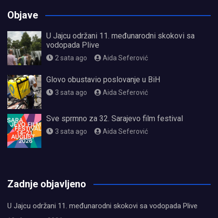
Objave
U Jajcu održani 11. međunarodni skokovi sa
vodopada Plive
2 sata ago
Aida Seferović
Glovo obustavio poslovanje u BiH
3 sata ago
Aida Seferović
Sve sprmno za 32. Sarajevo film festival
3 sata ago
Aida Seferović
олимп казино
Zadnje objavljeno
U Jajcu održani 11. međunarodni skokovi sa vodopada Plive