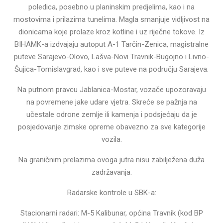
poledica, posebno u planinskim predjelima, kao i na
mostovima i prilazima tunelima. Magla smanjuje vidljivost na
dionicama koje prolaze kroz kotline i uz riječne tokove. Iz
BIHAMK-a izdvajaju autoput A-1 Tarčin-Zenica, magistralne
puteve Sarajevo-Olovo, Lašva-Novi Travnik-Bugojno i Livno-
Šujica-Tomislavgrad, kao i sve puteve na području Sarajeva.
Na putnom pravcu Jablanica-Mostar, vozače upozoravaju
na povremene jake udare vjetra. Skreće se pažnja na
učestale odrone zemlje ili kamenja i podsjećaju da je
posjedovanje zimske opreme obavezno za sve kategorije
vozila.
Na graničnim prelazima ovoga jutra nisu zabilježena duža
zadržavanja.
Radarske kontrole u SBK-a:
Stacionarni radari: M-5 Kalibunar, općina Travnik (kod BP