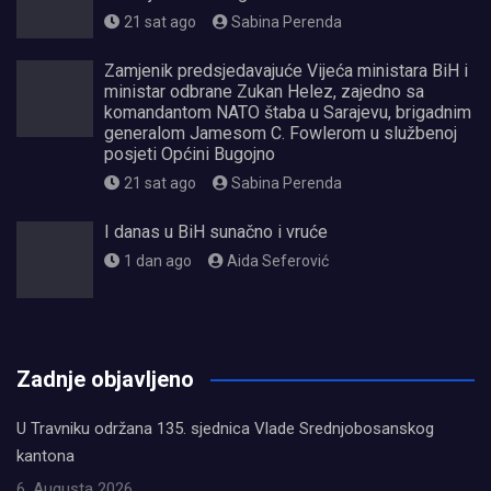
21 sat ago
Sabina Perenda
Zamjenik predsjedavajuće Vijeća ministara BiH i
ministar odbrane Zukan Helez, zajedno sa
komandantom NATO štaba u Sarajevu, brigadnim
generalom Jamesom C. Fowlerom u službenoj
posjeti Općini Bugojno
21 sat ago
Sabina Perenda
I danas u BiH sunačno i vruće
1 dan ago
Aida Seferović
олимп казино
Zadnje objavljeno
U Travniku održana 135. sjednica Vlade Srednjobosanskog
kantona
6. Augusta 2026.