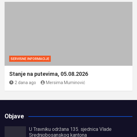
SERVISNE INFORMACIJE
Stanje na putevima, 05.08.2026
2 dana ago
Mersima Muminović
Objave
U Travniku održana 135. sjednica Vlade
Srednjobosanskog kantona