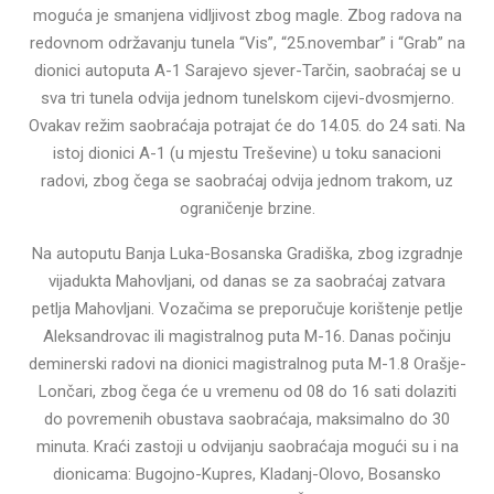
moguća je smanjena vidljivost zbog magle. Zbog radova na
redovnom održavanju tunela “Vis”, “25.novembar” i “Grab” na
dionici autoputa A-1 Sarajevo sjever-Tarčin, saobraćaj se u
sva tri tunela odvija jednom tunelskom cijevi-dvosmjerno.
Ovakav režim saobraćaja potrajat će do 14.05. do 24 sati. Na
istoj dionici A-1 (u mjestu Treševine) u toku sanacioni
radovi, zbog čega se saobraćaj odvija jednom trakom, uz
ograničenje brzine.
Na autoputu Banja Luka-Bosanska Gradiška, zbog izgradnje
vijadukta Mahovljani, od danas se za saobraćaj zatvara
petlja Mahovljani. Vozačima se preporučuje korištenje petlje
Aleksandrovac ili magistralnog puta M-16. Danas počinju
deminerski radovi na dionici magistralnog puta M-1.8 Orašje-
Lončari, zbog čega će u vremenu od 08 do 16 sati dolaziti
do povremenih obustava saobraćaja, maksimalno do 30
minuta. Kraći zastoji u odvijanju saobraćaja mogući su i na
dionicama: Bugojno-Kupres, Kladanj-Olovo, Bosansko