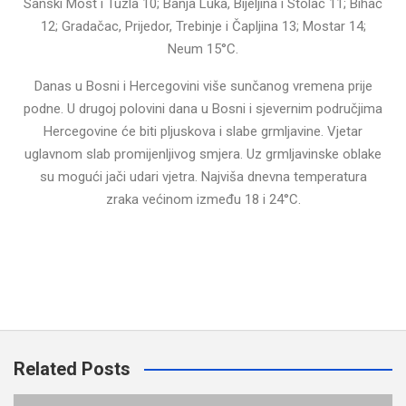
Sanski Most i Tuzla 10; Banja Luka, Bijeljina i Stolac 11; Bihać
12; Gradačac, Prijedor, Trebinje i Čapljina 13; Mostar 14;
Neum 15°C.
Danas u Bosni i Hercegovini više sunčanog vremena prije
podne. U drugoj polovini dana u Bosni i sjevernim područjima
Hercegovine će biti pljuskova i slabe grmljavine. Vjetar
uglavnom slab promijenljivog smjera. Uz grmljavinske oblake
su mogući jači udari vjetra. Najviša dnevna temperatura
zraka većinom između 18 i 24°C.
Related Posts