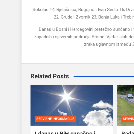
Sokolac 14; Bjelašnica, Bugojno i Ivan Sedlo 16; Drva
22; Grude i Zvornik 23; Banja Luka i Trebi
Danas u Bosni i Hercegovini pretežno sunčano i v
zapadnih i sjevernih područja Bosne. Vjetar slab 
zraka uglavnom između 33 
Related Posts
SERVISNE INFORMACIJE
SERVI
I danas u BiH sunačno i
Rada