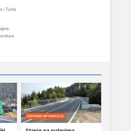
r i Tuzla
jine,
peratura
SERVISNE INFORMACIJE
iH
Stanje na putevima,