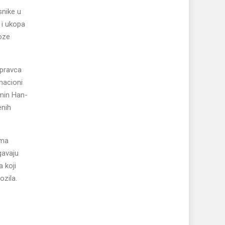
snike u
 i ukopa
voze
 pravca
nacioni
imin Han-
enih
ima
gavaju
 koji
ozila.