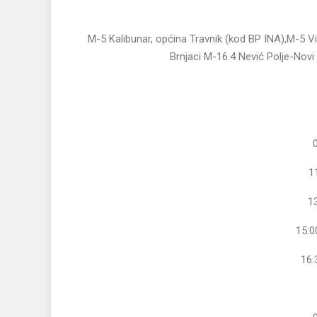
M-5 Kalibunar, općina Travnik (kod BP INA),M-5 Vi
Brnjaci M-16.4 Nević Polje-Novi
1
1
15:0
16: