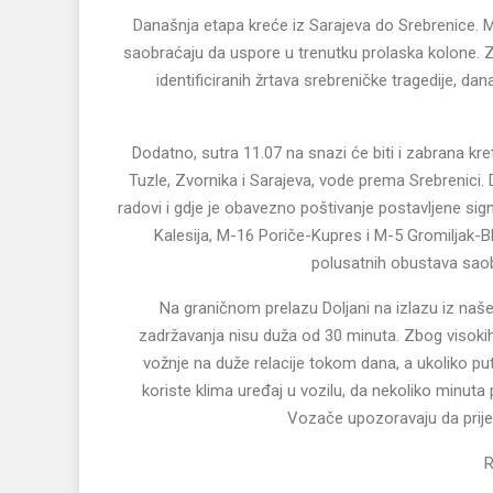
Današnja etapa kreće iz Sarajeva do Srebrenice. M
saobraćaju da uspore u trenutku prolaska kolone. 
identificiranih žrtava srebreničke tragedije, da
Dodatno, sutra 11.07 na snazi će biti i zabrana kre
Tuzle, Zvornika i Sarajeva, vode prema Srebrenici
radovi i gdje je obavezno poštivanje postavljene sig
Kalesija, M-16 Poriče-Kupres i M-5 Gromiljak-B
polusatnih obustava saob
Na graničnom prelazu Doljani na izlazu iz naš
zadržavanja nisu duža od 30 minuta. Zbog visoki
vožnje na duže relacije tokom dana, a ukoliko p
koriste klima uređaj u vozilu, da nekoliko minuta pr
Vozače upozoravaju da prije
R