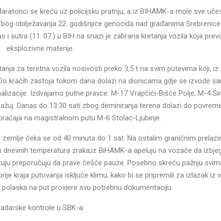
aratonci se kreću uz policijsku pratnju, a iz BIHAMK-a mole sve uče
Zbog obilježavanja 22. godišnjice genocida nad građanima Srebrenice
nas i sutra (11. 07.) u BIH na snazi je zabrana kretanja vozila koja pre
eksplozivne materije.
tanja za teretna vozila nosivosti preko 3,5 t na svim putevima koji, iz
. Do kraćih zastoja tokom dana dolazi na dionicama gdje se izvode sa
nalizacije. Izdvajamo putne pravce: M-17 Vrapčići-Bišće Polje, M-4 S
lažuj. Danas do 13:30 sati zbog deminiranja terena dolazi do povrem
raćaja na magistralnom putu M-6 Stolac-Ljubinje.
e zemlje čeka se od 40 minuta do 1 sat. Na ostalim graničnim prelaz
h dnevnih temperatura zraka,iz BiHAMK-a apeluju na vozače da izbje
utuju preporučuju da prave češće pauze. Posebno skreću pažnju svima
ije kraja putovanja isključe klimu, kako bi se pripremili za izlazak iz v
 polaska na put provjere svu potrebnu dokumentaciju.
adarske kontrole u SBK-a: