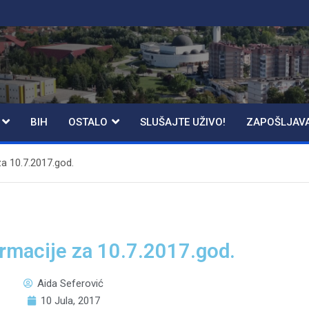
BIH
OSTALO
SLUŠAJTE UŽIVO!
ZAPOŠLJAV
za 10.7.2017.god.
rmacije za 10.7.2017.god.
Aida Seferović
10 Jula, 2017