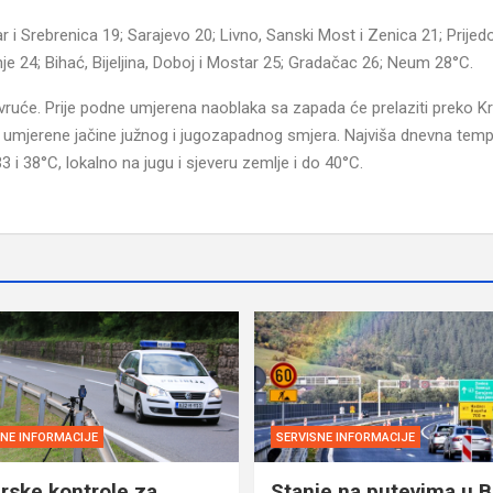
r i Srebrenica 19; Sarajevo 20; Livno, Sanski Most i Zenica 21; Prijedo
nje 24; Bihać, Bijeljina, Doboj i Mostar 25; Gradačac 26; Neum 28°C.
ruće. Prije podne umjerena naoblaka sa zapada će prelaziti preko Kra
do umjerene jačine južnog i jugozapadnog smjera. Najviša dnevna tem
i 38°C, lokalno na jugu i sjeveru zemlje i do 40°C.
SNE INFORMACIJE
SERVISNE INFORMACIJE
rske kontrole za
Stanje na putevima u B