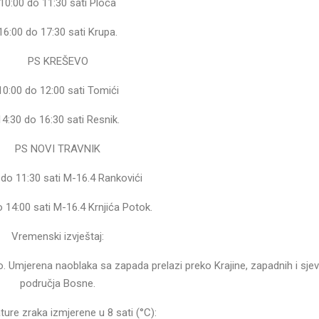
10:00 do 11:30 sati Ploča
16:00 do 17:30 sati Krupa.
PS KREŠEVO
10:00 do 12:00 sati Tomići
14:30 do 16:30 sati Resnik.
PS NOVI TRAVNIK
 do 11:30 sati M-16.4 Rankovići
o 14:00 sati M-16.4 Krnjića Potok.
Vremenski izvještaj:
. Umjerena naoblaka sa zapada prelazi preko Krajine, zapadnih i sjev
područja Bosne.
ure zraka izmjerene u 8 sati (°C):