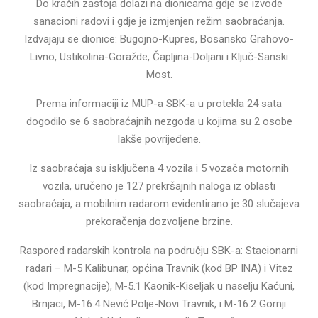
Do kraćih zastoja dolazi na dionicama gdje se izvode
sanacioni radovi i gdje je izmjenjen režim saobraćanja.
Izdvajaju se dionice: Bugojno-Kupres, Bosansko Grahovo-
Livno, Ustikolina-Goražde, Čapljina-Doljani i Ključ-Sanski
Most.
Prema informaciji iz MUP-a SBK-a u protekla 24 sata
dogodilo se 6 saobraćajnih nezgoda u kojima su 2 osobe
lakše povrijeđene.
Iz saobraćaja su isključena 4 vozila i 5 vozača motornih
vozila, uručeno je 127 prekršajnih naloga iz oblasti
saobraćaja, a mobilnim radarom evidentirano je 30 slučajeva
prekoračenja dozvoljene brzine.
Raspored radarskih kontrola na području SBK-a: Stacionarni
radari – M-5 Kalibunar, općina Travnik (kod BP INA) i Vitez
(kod Impregnacije), M-5.1 Kaonik-Kiseljak u naselju Kaćuni,
Brnjaci, M-16.4 Nević Polje-Novi Travnik, i M-16.2 Gornji