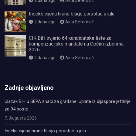
2 dana ago
Aida Seferović
Indeks cijena hrane blago porastao u julu
2 dana ago
Aida Seferović
CIK BiH ovjerio 64 kandidatske liste za
kompenzacijske mandate na Općim izborima
2026.
2 dana ago
Aida Seferović
олимп казино
Zadnje objavljeno
Ulazak BiH u SEPA znači za građane: Uplate iz dijaspore jeftinije
za 94 posto
7. Augusta 2026.
Indeks cijena hrane blago porastao u julu