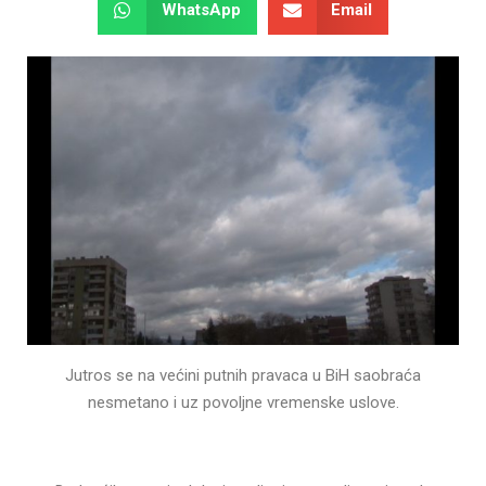
WhatsApp
Email
Jutros se na većini putnih pravaca u BiH saobraća
nesmetano i uz povoljne vremenske uslove.