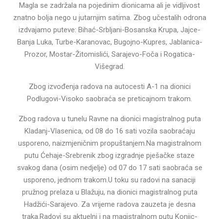
Magla se zadržala na pojedinim dionicama ali je vidljivost
znatno bolja nego u jutarnjim satima. Zbog učestalih odrona
izdvajamo puteve: Bihać-Srbljani-Bosanska Krupa, Jajce-
Banja Luka, Turbe-Karanovac, Bugojno-Kupres, Jablanica-
Prozor, Mostar-Žitomislići, Sarajevo-Foča i Rogatica-
Višegrad.
Zbog izvođenja radova na autocesti A-1 na dionici
Podlugovi-Visoko saobraća se preticajnom trakom.
Zbog radova u tunelu Ravne na dionici magistralnog puta
Kladanj-Vlasenica, od 08 do 16 sati vozila saobraćaju
usporeno, naizmjeničnim propuštanjem.Na magistralnom
putu Ćehaje-Srebrenik zbog izgradnje pješačke staze
svakog dana (osim nedjelje) od 07 do 17 sati saobraća se
usporeno, jednom trakom.U toku su radovi na sanaciji
pružnog prelaza u Blažuju, na dionici magistralnog puta
Hadžići-Sarajevo. Za vrijeme radova zauzeta je desna
traka.Radovi su aktuelni i na magistralnom putu Konjic-