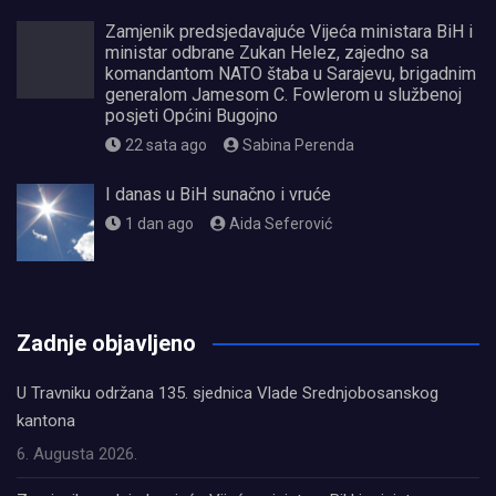
Zamjenik predsjedavajuće Vijeća ministara BiH i
ministar odbrane Zukan Helez, zajedno sa
komandantom NATO štaba u Sarajevu, brigadnim
generalom Jamesom C. Fowlerom u službenoj
posjeti Općini Bugojno
22 sata ago
Sabina Perenda
I danas u BiH sunačno i vruće
1 dan ago
Aida Seferović
олимп казино
Zadnje objavljeno
U Travniku održana 135. sjednica Vlade Srednjobosanskog
kantona
6. Augusta 2026.