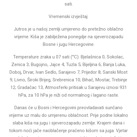
sati.
Vremenski izvještaj:
Jutros je u našoj zemlji umjereno do pretežno oblačno
vrijeme. Kiša je zabilježena ponegdje na sjeverozapadu
Bosne i jugu Hercegovine.
Temperature zraka u 07 sati (°C): Bjelašnica 0; Sokolac,
Zenica 3; Bugojno, Jajce 4; Tuzla 5; Bijeljina 6; Banja Luka,
Doboj, Drvar, Ivan Sedlo, Sarajevo 7; Prijedor 8; Sanski Most
9; Livno, Široki Brijeg, Srebrenica 10; Bihać, Mostar, Trebinje
12; Gradačac 13; Atmosferki pritisak u Sarajevu iznosi 931
hPa, za 10 hPa je niži od normalnog i lagano raste.
Danas će u Bosni i Hercegovini preovladavati sunčano
vrijeme uz malu do umjerenu oblačnost. Prije podne lokalno
slaba kiša na jugu i sjeverozapadu zemlje. Krajem dana i
tokom noći jače naoblačenje praćeno kišom sa juga. Vjetar