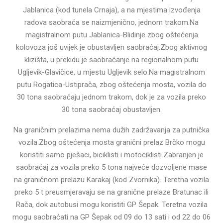
Jablanica (kod tunela Crnaja), a na mjestima izvođenja
radova saobraća se naizmjenično, jednom trakom.Na
magistralnom putu Jablanica-Blidinje zbog oštećenja
kolovoza još uvijek je obustavljen saobraćaj.Zbog aktivnog
klizišta, u prekidu je saobraćanje na regionalnom putu
Ugljevik-Glavičice, u mjestu Ugljevik selo.Na magistralnom
putu Rogatica-Ustiprača, zbog oštećenja mosta, vozila do
30 tona saobraćaju jednom trakom, dok je za vozila preko
30 tona saobraćaj obustavljen.
Na graničnim prelazima nema dužih zadržavanja za putnička
vozila.Zbog oštećenja mosta granični prelaz Brčko mogu
koristiti samo pješaci, biciklisti i motociklisti.Zabranjen je
saobraćaj za vozila preko 5 tona najveće dozvoljene mase
na graničnom prelazu Karakaj (kod Zvornika). Teretna vozila
preko 5 t preusmjeravaju se na granične prelaze Bratunac ili
Rača, dok autobusi mogu koristiti GP Šepak. Teretna vozila
mogu saobraćati na GP Šepak od 09 do 13 sati i od 22 do 06