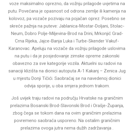
voze maksimalno oprezno, da vožnju prilagode uvjetima na
putu. Povećana je opasnost od odrona zemlje ili kamenja na
kolovoz, pa vozače pozivaju na pojačan oprez. Posebno se
skreće pažnja na puteve: Jablanica-Mostar-Doljani, Stolac-
Neum, Dobro Polje-Miljevina-Brod na Drini, Mrkonjić Grad-
Crna Rijeka, Jajce-Banja Luka i Turbe-Skender Vakuf-
Karanovac. Apeluju na vozače da vožnju prilagode uslovima
na putu i da je posjedovanje zimske opreme zakonski
obavezno za sve kategorije vozila. Aktuelni su radovi na
sanaciji klizišta na dionici autoputa A-1 Kakanj – Zenica Jug
u mjestu Donji Tičići. Saobraćaj se na navedenoj dionici
odvija sporije, u oba smjera jednom trakom.
Još uvijek traju radovi na području Hrvatske na graničnim
prelazima Bosanski Brod-Slavonski Brod i Orašje-Županja,
zbog čega se tokom dana na ovim graničnim prelazima
povremeno saobraća usporeno. Na ostalim graničnim
prelazima ovoga jutra nema dužih zadržavanja .