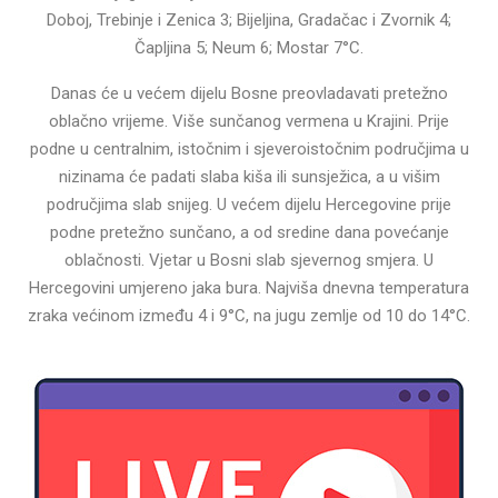
Doboj, Trebinje i Zenica 3; Bijeljina, Gradačac i Zvornik 4;
Čapljina 5; Neum 6; Mostar 7°C.
Danas će u većem dijelu Bosne preovladavati pretežno
oblačno vrijeme. Više sunčanog vermena u Krajini. Prije
podne u centralnim, istočnim i sjeveroistočnim područjima u
nizinama će padati slaba kiša ili sunsježica, a u višim
područjima slab snijeg. U većem dijelu Hercegovine prije
podne pretežno sunčano, a od sredine dana povećanje
oblačnosti. Vjetar u Bosni slab sjevernog smjera. U
Hercegovini umjereno jaka bura. Najviša dnevna temperatura
zraka većinom između 4 i 9°C, na jugu zemlje od 10 do 14°C.