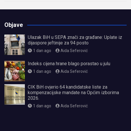
Objave
Ulazak BiH u SEPA znači za građane: Uplate iz
dijaspore jeftinije za 94 posto
1 dan ago
Aida Seferović
Indeks cijena hrane blago porastao u julu
1 dan ago
Aida Seferović
CIK BiH ovjerio 64 kandidatske liste za
kompenzacijske mandate na Općim izborima
2026.
1 dan ago
Aida Seferović
олимп казино