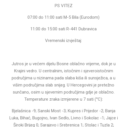
PS VITEZ
07:00 do 11:00 sati M-5 Bila (Eurodom)
11:00 do 15:00 sati R-441 Dubravica
Vremenski izvještaj:
Jutros je u većem dijelu Bosne oblačno vrijeme, dok je u
Krajini vedro. U centralnim, istočnim i sjeveroistočnim
područjima u nizinama pada slaba kiša ili sunsježica, a u
višim područjima slab snijeg. U Hercegovini je pretežno
sunčano, osim u sjevernim područjima gdje je oblačno.
Temperature zraka izmjerene u 7 sati (°C):
Bjelašnica -9; Sanski Most -3; Kupres i Prijedor -2; Banja
Luka, Bihać, Bugojno, Ivan Sedlo, Livno i Sokolac -1; Jajce i
Široki Brijeg 0; Sarajevo i Srebrenica 1; Stolac i Tuzla 2;