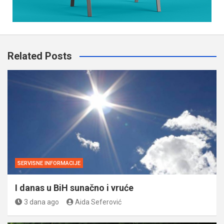
Related Posts
SERVISNE INFORMACIJE
I danas u BiH sunačno i vruće
3 dana ago
Aida Seferović