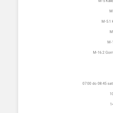
M-5 Kali
M
M-5.1 
M-
M-1
M-16.2 Gorn
07:00 do 08:45 sat
1
1