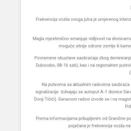
Frekvencija vozila ovoga jutra je umjerenog inten
Magla mjestimično smanjuje vidljivost na dionicama
moguće sitnije odrone zemlje ili kame
Povremene obustave saobraćaja zbog deminiranja
Dubovsko, 08-16 sati), kao i na regionalnim putev
Na putevima sa aktuelnim radovima saobraća s
signalizacije. Izdvajaju se autoput A-1 dionice Sa
Donji Tičići). Sanacioni radovi izvode se i na ma
Pri
Prema informacijama prikupljenim od Granične pol
pojačana je frekvencija vozila n