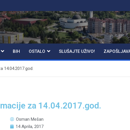
BIH
OSTALO
SLUŠAJTE UŽIVO!
ZAPOŠLJAV
za 14.04.2017.god.
rmacije za 14.04.2017.god.
Osman Mešan
14 Aprila, 2017