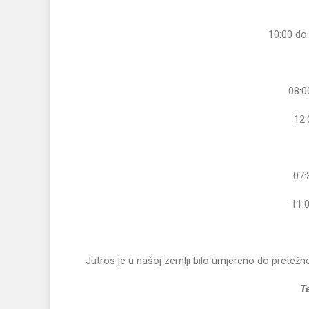
10:00 do 
08:0
12:
07:
11:0
Jutros je u našoj zemlji bilo umjereno do pretežn
T