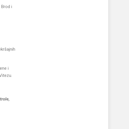
 Brod i
ekršajnih
ene i
Vitezu.
trole,