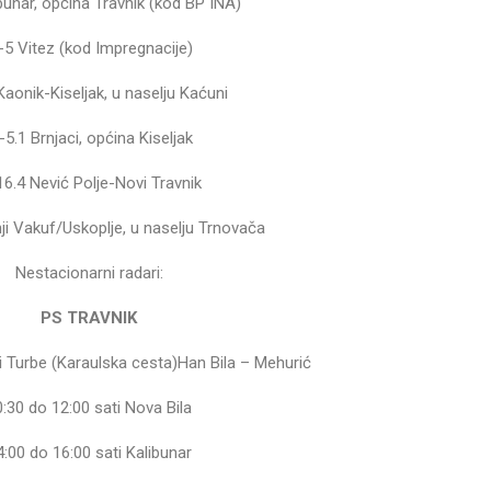
bunar, općina Travnik (kod BP INA)
-5 Vitez (kod Impregnacije)
Kaonik-Kiseljak, u naselju Kaćuni
5.1 Brnjaci, općina Kiseljak
6.4 Nević Polje-Novi Travnik
ji Vakuf/Uskoplje, u naselju Trnovača
Nestacionarni radari:
PS TRAVNIK
i Turbe (Karaulska cesta)Han Bila – Mehurić
0:30 do 12:00 sati Nova Bila
4:00 do 16:00 sati Kalibunar