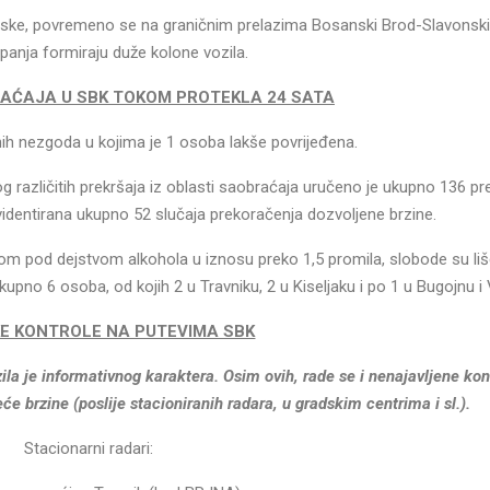
vatske, povremeno se na graničnim prelazima Bosanski Brod-Slavonski
panja formiraju duže kolone vozila.
AĆAJA U SBK TOKOM PROTEKLA 24 SATA
ih nezgoda u kojima je 1 osoba lakše povrijeđena.
og različitih prekršaja iz oblasti saobraćaja uručeno je ukupno 136 pr
identirana ukupno 52 slučaja prekoračenja dozvoljene brzine.
om pod dejstvom alkohola u iznosu preko 1,5 promila, slobode su liš
upno 6 osoba, od kojih 2 u Travniku, 2 u Kiseljaku i po 1 u Bugojnu i 
E KONTROLE NA PUTEVIMA SBK
ila je informativnog karaktera. Osim ovih, rade se i nenajavljene kon
e brzine (poslije stacioniranih radara, u gradskim centrima i sl.).
Stacionarni radari: