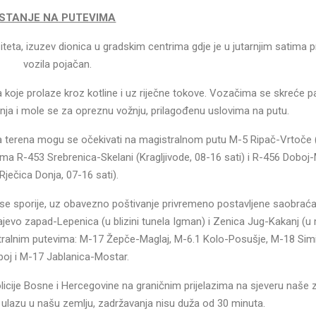
STANJE NA PUTEVIMA
ziteta, izuzev dionica u gradskim centrima gdje je u jutarnjim satima
vozila pojačan.
 koje prolaze kroz kotline i uz riječne tokove. Vozačima se skreće p
nja i mole se za opreznu vožnju, prilagođenu uslovima na putu.
 terena mogu se očekivati na magistralnom putu M-5 Ripač-Vrtoče 
ima R-453 Srebrenica-Skelani (Kragljivode, 08-16 sati) i R-456 Doboj
(Rječica Donja, 07-16 sati).
e sporije, uz obavezno poštivanje privremeno postavljene saobraća
rajevo zapad-Lepenica (u blizini tunela Igman) i Zenica Jug-Kakanj (u
gistralnim putevima: M-17 Žepče-Maglaj, M-6.1 Kolo-Posušje, M-18 Sim
boj i M-17 Jablanica-Mostar.
icije Bosne i Hercegovine na graničnim prijelazima na sjeveru naše z
a ulazu u našu zemlju, zadržavanja nisu duža od 30 minuta.