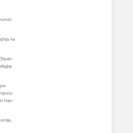
 promet
ažnja na
(Ripač-
-Maglaj
jne
 mjestu
in Han-
emlje,