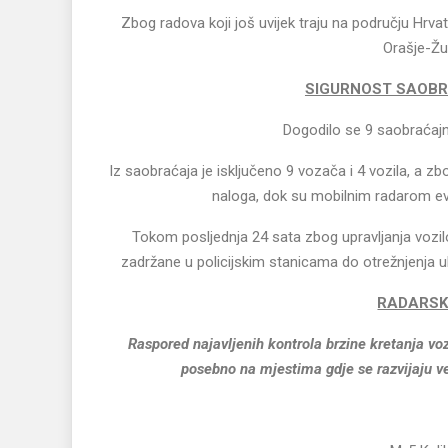
Zbog radova koji još uvijek traju na području Hr
Orašje-Žu
SIGURNOST SAOBR
Dogodilo se 9 saobraćajn
Iz saobraćaja je isključeno 9 vozača i 4 vozila, a zb
naloga, dok su mobilnim radarom ev
Tokom posljednja 24 sata zbog upravljanja vozil
zadržane u policijskim stanicama do otrežnjenja uk
RADARSK
Raspored najavljenih kontrola brzine kretanja voz
posebno na mjestima gdje se razvijaju već