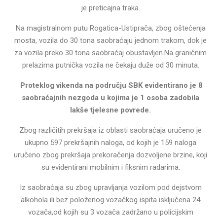
je preticajna traka.
Na magistralnom putu Rogatica-Ustiprača, zbog oštećenja
mosta, vozila do 30 tona saobraćaju jednom trakom, dok je
za vozila preko 30 tona saobraćaj obustavljen.Na graničnim
prelazima putnička vozila ne čekaju duže od 30 minuta.
Proteklog vikenda na području SBK evidentirano je 8
saobraćajnih nezgoda u kojima je 1 osoba zadobila
lakše tjelesne povrede.
Zbog različitih prekršaja iz oblasti saobraćaja uručeno je
ukupno 597 prekršajnih naloga, od kojih je 159 naloga
uručeno zbog prekršaja prekoračenja dozvoljene brzine, koji
su evidentirani mobilnim i fiksnim radarima.
Iz saobraćaja su zbog upravljanja vozilom pod dejstvom
alkohola ili bez položenog vozačkog ispita isključena 24
vozača,od kojih su 3 vozača zadržano u policijskim