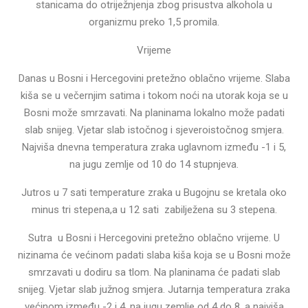
stanicama do otriježnjenja zbog prisustva alkohola u
organizmu preko 1,5 promila.
Vrijeme
Danas u Bosni i Hercegovini pretežno oblačno vrijeme. Slaba
kiša se u večernjim satima i tokom noći na utorak koja se u
Bosni može smrzavati. Na planinama lokalno može padati
slab snijeg. Vjetar slab istočnog i sjeveroistočnog smjera.
Najviša dnevna temperatura zraka uglavnom između -1 i 5,
na jugu zemlje od 10 do 14 stupnjeva.
Jutros u 7 sati temperature zraka u Bugojnu se kretala oko
minus tri stepena,a u 12 sati zabilježena su 3 stepena.
Sutra u Bosni i Hercegovini pretežno oblačno vrijeme. U
nizinama će većinom padati slaba kiša koja se u Bosni može
smrzavati u dodiru sa tlom. Na planinama će padati slab
snijeg. Vjetar slab južnog smjera. Jutarnja temperatura zraka
većinom između -2 i 4, na jugu zemlje od 4 do 8, a najviša