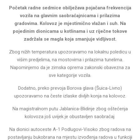
Početak radne sedmice obilježava pojačana frekvencija
vozila na glavnim saobraćajnicama i prilazima
gradovima. Kolovoz je mjestimično vlažan i suh. Na
pojedinim dionicama u kotlinama i uz riječne tokove
zadržala se magla koja smanjuje vidljivost.
Zbog nižih temperatura upozoravamo na lokalnu poledicu u
višim predjelima, na mostovima i prilazima tunelima.
Napominjemo da je zimska oprema zakonski obavezna za
sve kategorije vozila.
Dodatno, preko prevoja Borova glava (Šuica-Livno)
upozoravamo na česte izlaske divljih konja na kolovoz.
Na magistralnom putu Jablanica-Blidinje zbog oštećenja
kolovoza još uvijek je obustavljen saobraćaj.
Na dionici autoceste A-1 Podlugovi-Visoko zbog radova na
postavljanju bukobrana na mjestu izvođenja radova u funkciji