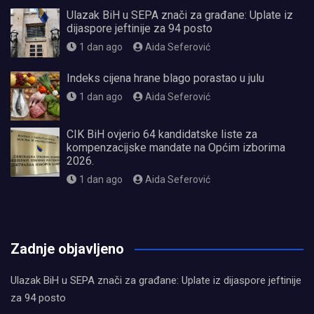
Ulazak BiH u SEPA znači za građane: Uplate iz
dijaspore jeftinije za 94 posto
1 dan ago
Aida Seferović
Indeks cijena hrane blago porastao u julu
1 dan ago
Aida Seferović
CIK BiH ovjerio 64 kandidatske liste za
kompenzacijske mandate na Općim izborima
2026.
1 dan ago
Aida Seferović
олимп казино
Zadnje objavljeno
Ulazak BiH u SEPA znači za građane: Uplate iz dijaspore jeftinije
za 94 posto