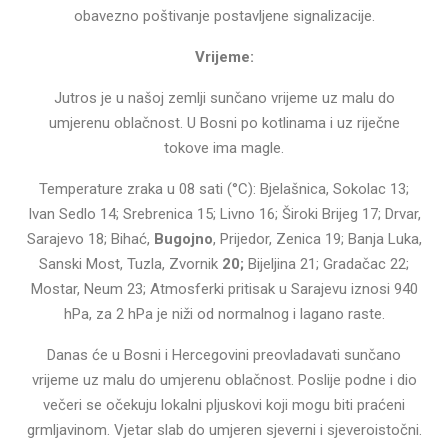
obavezno poštivanje postavljene signalizacije.
Vrijeme:
Jutros je u našoj zemlji sunčano vrijeme uz malu do
umjerenu oblačnost. U Bosni po kotlinama i uz riječne
tokove ima magle.
Temperature zraka u 08 sati (°C): Bjelašnica, Sokolac 13;
Ivan Sedlo 14; Srebrenica 15; Livno 16; Široki Brijeg 17; Drvar,
Sarajevo 18; Bihać,
Bugojno
, Prijedor, Zenica 19; Banja Luka,
Sanski Most, Tuzla, Zvornik
20;
Bijeljina 21; Gradačac 22;
Mostar, Neum 23; Atmosferki pritisak u Sarajevu iznosi 940
hPa, za 2 hPa je niži od normalnog i lagano raste.
Danas će u Bosni i Hercegovini preovladavati sunčano
vrijeme uz malu do umjerenu oblačnost. Poslije podne i dio
večeri se očekuju lokalni pljuskovi koji mogu biti praćeni
grmljavinom. Vjetar slab do umjeren sjeverni i sjeveroistočni.