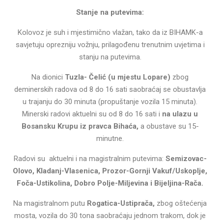
Stanje na putevima:
Kolovoz je suh i mjestimično vlažan, tako da iz BIHAMK-a
savjetuju oprezniju vožnju, prilagođenu trenutnim uvjetima i
stanju na putevima.
Na dionici
Tuzla- Čelić (u mjestu Lopare)
zbog
deminerskih radova od 8 do 16 sati saobraćaj se obustavlja
u trajanju do 30 minuta (propuštanje vozila 15 minuta).
Minerski radovi aktuelni su od 8 do 16 sati i
na ulazu u
Bosansku Krupu iz pravca Bihaća,
a obustave su 15-
minutne.
Radovi su aktuelni i na magistralnim putevima:
Semizovac-
Olovo, Kladanj-Vlasenica, Prozor-Gornji Vakuf/Uskoplje,
Foča-Ustikolina, Dobro Polje-Miljevina i Bijeljina-Rača.
Na magistralnom putu
Rogatica-Ustiprača,
zbog oštećenja
mosta, vozila do 30 tona saobraćaju jednom trakom, dok je