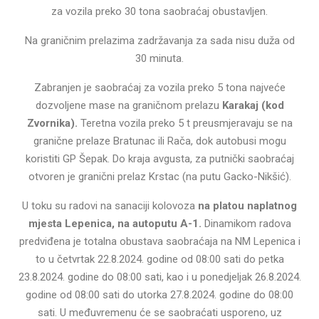
za vozila preko 30 tona saobraćaj obustavljen.
Na graničnim prelazima zadržavanja za sada nisu duža od
30 minuta.
Zabranjen je saobraćaj za vozila preko 5 tona najveće
dozvoljene mase na graničnom prelazu
Karakaj (kod
Zvornika).
Teretna vozila preko 5 t preusmjeravaju se na
granične prelaze Bratunac ili Rača, dok autobusi mogu
koristiti GP Šepak. Do kraja avgusta, za putnički saobraćaj
otvoren je granični prelaz Krstac (na putu Gacko-Nikšić).
U toku su radovi na sanaciji kolovoza
na platou naplatnog
mjesta Lepenica, na autoputu A-1.
Dinamikom radova
predviđena je totalna obustava saobraćaja na NM Lepenica i
to u četvrtak 22.8.2024. godine od 08:00 sati do petka
23.8.2024. godine do 08:00 sati, kao i u ponedjeljak 26.8.2024.
godine od 08:00 sati do utorka 27.8.2024. godine do 08:00
sati. U međuvremenu će se saobraćati usporeno, uz