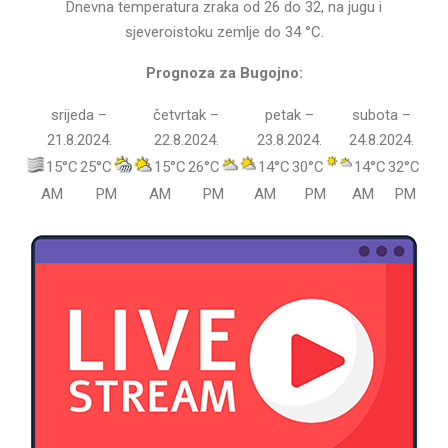
Dnevna temperatura zraka od 26 do 32, na jugu i
sjeveroistoku zemlje do 34 °C.
Prognoza za Bugojno:
srijeda –
četvrtak –
petak –
subota –
21.8.2024.
22.8.2024.
23.8.2024.
24.8.2024.
15°C
25°C
15°C
26°C
14°C
30°C
14°C
32°C
AM
PM
AM
PM
AM
PM
AM
PM