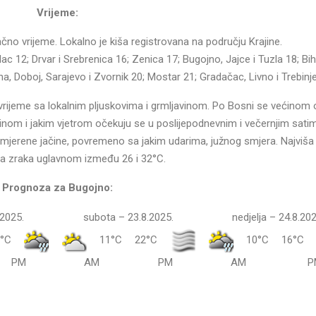
Vrijeme:
no vrijeme. Lokalno je kiša registrovana na području Krajine.
c 12; Drvar i Srebrenica 16; Zenica 17; Bugojno, Jajce i Tuzla 18; Bih
ina, Doboj, Sarajevo i Zvornik 20; Mostar 21; Gradačac, Livno i Trebinj
vrijeme sa lokalnim pljuskovima i grmljavinom. Po Bosni se većinom 
ljavinom i jakim vjetrom očekuju se u poslijepodnevnim i večernjim sati
mjerene jačine, povremeno sa jakim udarima, južnog smjera. Najviš
a zraka uglavnom između 26 i 32°C.
Prognoza za Bugojno:
.2025.
subota – 23.8.2025.
nedjelja – 24.8.202
°C
11°C
22°C
10°C
16°C
PM
AM
PM
AM
P