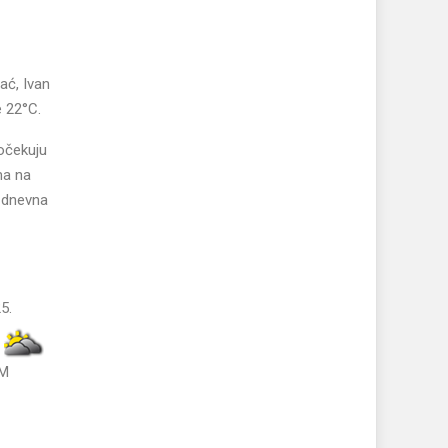
ać, Ivan
e 22°C.
očekuju
ma na
a dnevna
5.
M