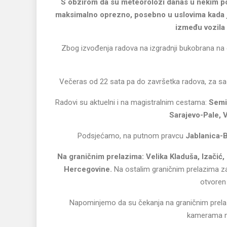
S obzirom da su meteorolozi danas u nekim po
maksimalno oprezno, posebno u uslovima kada je 
između vozila 
Zbog izvođenja radova na izgradnji bukobrana na 
Večeras od 22 sata pa do završetka radova, za saob
Radovi su aktuelni i na magistralnim cestama:
Semi
Sarajevo-Pale, V
Podsjećamo, na putnom pravcu
Jablanica-B
Na graničnim prelazima: Velika Kladuša, Izačić,
Hercegovine.
Na ostalim graničnim prelazima za
otvoren 
Napominjemo da su čekanja na graničnim prela
kamerama na