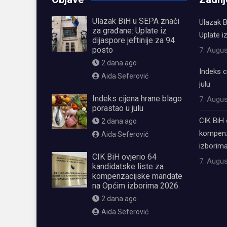
Ulazak BiH u SEPA znači
Ulazak B
za građane: Uplate iz
Uplate i
dijaspore jeftinije za 94
posto
7. Augus
2 dana ago
Indeks c
Aida Seferović
julu
Indeks cijena hrane blago
7. Augus
porastao u julu
CIK BiH 
2 dana ago
kompenz
Aida Seferović
izborima
CIK BiH ovjerio 64
7. Augus
kandidatske liste za
kompenzacijske mandate
na Općim izborima 2026.
2 dana ago
Aida Seferović