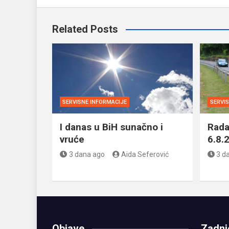
Related Posts
SERVISNE INFORMACIJE
SERVI
I danas u BiH sunačno i
Rada
vruće
6.8.
3 dana ago
Aida Seferović
3 d
Objave
Zadnj