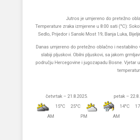
Jutros je umjereno do pretežno oblač
Temperature zraka izmjerene u 8:00 sati (°C): Sokola
Sedlo, Prijedor i Sanski Most 19; Banja Luka, Bijelj
Danas umjereno do pretežno oblačno i nestabilno 
slabiji pljuskovi. Obilni pljuskovi, sa jakom grm
području Hercegovine i jugozapadu Bosne. Vjetar u
temperatur
četvrtak – 21.8.2025.
petak – 22.8
15°C
25°C
14°C
17
AM
PM
AM