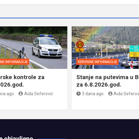
SNE INFORMACIJE
SERVISNE INFORMACIJE
rske kontrole za
Stanje na putevima u B
2026.god.
za 6.8.2026.god.
ana ago
Aida Seferović
3 dana ago
Aida Seferov
e objavljeno