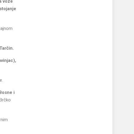
a voze
stojanje
cajnom
Tarčin.
vinjac),
e.
 Bosne i
 Brčko
rnim