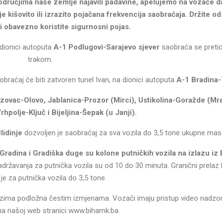
dručjima naše zemlje najavili padavine, apelujemo na vozače d
kišovito ili izrazito pojačana frekvencija saobraćaja. Držite od
i obavezno koristite sigurnosni pojas.
dionici autoputa
A-1 Podlugovi-Sarajevo sjever
saobraća se preti
trakom.
raćaj će biti zatvoren tunel Ivan, na dionici autoputa
A-1 Bradina-
zovac-Olovo, Jablanica-Prozor (Mirci), Ustikolina-Goražde (Mra
rhpolje-Ključ i Bijeljina-Šepak (u Janji).
lidinje
dozvoljen je saobraćaj za sva vozila do 3,5 tone ukupne mas
 Gradina i Gradiška duge su kolone putničkih vozila na izlazu iz
državanja za putnička vozila su od 10 do 30 minuta. Granični prelaz
je za putnička vozila do 3,5 tone.
zima podložna čestim izmjenama. Vozači imaju pristup video nadzo
 našoj web stranici www.bihamk.ba.