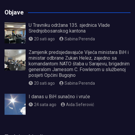
Objave
U Travniku održana 135. sjednica Vlade
Srednjobosanskog kantona
20 sati ago
Sabina Perenda
Zamjenik predsjedavajuće Vijeća ministara BiH i
ministar odbrane Zukan Helez, zajedno sa
komandantom NATO štaba u Sarajevu, brigadnim
generalom Jamesom C. Fowlerom u službenoj
posjeti Općini Bugojno
20 sati ago
Sabina Perenda
I danas u BiH sunačno i vruće
24 sata ago
Aida Seferović
олимп казино