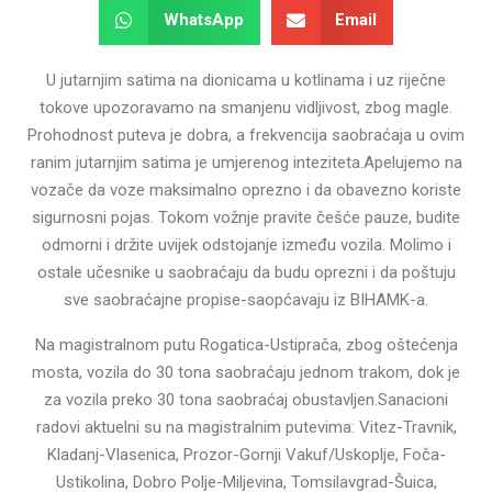
WhatsApp
Email
U jutarnjim satima na dionicama u kotlinama i uz riječne
tokove upozoravamo na smanjenu vidljivost, zbog magle.
Prohodnost puteva je dobra, a frekvencija saobraćaja u ovim
ranim jutarnjim satima je umjerenog inteziteta.Apelujemo na
vozače da voze maksimalno oprezno i da obavezno koriste
sigurnosni pojas. Tokom vožnje pravite češće pauze, budite
odmorni i držite uvijek odstojanje između vozila. Molimo i
ostale učesnike u saobraćaju da budu oprezni i da poštuju
sve saobraćajne propise-saopćavaju iz BIHAMK-a.
Na magistralnom putu Rogatica-Ustiprača, zbog oštećenja
mosta, vozila do 30 tona saobraćaju jednom trakom, dok je
za vozila preko 30 tona saobraćaj obustavljen.Sanacioni
radovi aktuelni su na magistralnim putevima: Vitez-Travnik,
Kladanj-Vlasenica, Prozor-Gornji Vakuf/Uskoplje, Foča-
Ustikolina, Dobro Polje-Miljevina, Tomsilavgrad-Šuica,