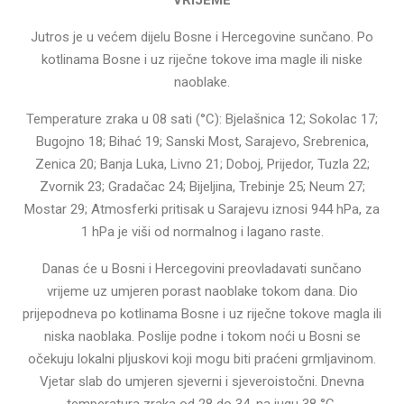
Jutros je u većem dijelu Bosne i Hercegovine sunčano. Po
kotlinama Bosne i uz riječne tokove ima magle ili niske
naoblake.
Temperature zraka u 08 sati (°C): Bjelašnica 12; Sokolac 17;
Bugojno 18; Bihać 19; Sanski Most, Sarajevo, Srebrenica,
Zenica 20; Banja Luka, Livno 21; Doboj, Prijedor, Tuzla 22;
Zvornik 23; Gradačac 24; Bijeljina, Trebinje 25; Neum 27;
Mostar 29; Atmosferki pritisak u Sarajevu iznosi 944 hPa, za
1 hPa je viši od normalnog i lagano raste.
Danas će u Bosni i Hercegovini preovladavati sunčano
vrijeme uz umjeren porast naoblake tokom dana. Dio
prijepodneva po kotlinama Bosne i uz riječne tokove magla ili
niska naoblaka. Poslije podne i tokom noći u Bosni se
očekuju lokalni pljuskovi koji mogu biti praćeni grmljavinom.
Vjetar slab do umjeren sjeverni i sjeveroistočni. Dnevna
temperatura zraka od 28 do 34, na jugu 38 °C.