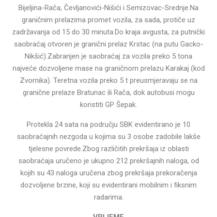
Bijeljina-Rača, Čevljanovići-Nišići i Semizovac-Srednje.Na
graničnim prelazima promet vozila, za sada, protiče uz
zadržavanja od 15 do 30 minuta.Do kraja avgusta, za putnički
saobraćaj otvoren je granični prelaz Krstac (na putu Gacko-
Nikšić).Zabranjen je saobraćaj za vozila preko 5 tona
najveće dozvoljene mase na graničnom prelazu Karakaj (kod
Zvornika). Teretna vozila preko 5 t preusmjeravaju se na
granične prelaze Bratunac ili Rača, dok autobusi mogu
koristiti GP Šepak.
Protekla 24 sata na području SBK evidentirano je 10
saobraćajnih nezgoda u kojima su 3 osobe zadobile lakše
tjelesne povrede.Zbog različitih prekršaja iz oblasti
saobraćaja uručeno je ukupno 212 prekršajnih naloga, od
kojih su 43 naloga uručena zbog prekršaja prekoračenja
dozvoljene brzine, koji su evidentirani mobilnim i fiksnim
radarima.
VRIJEME