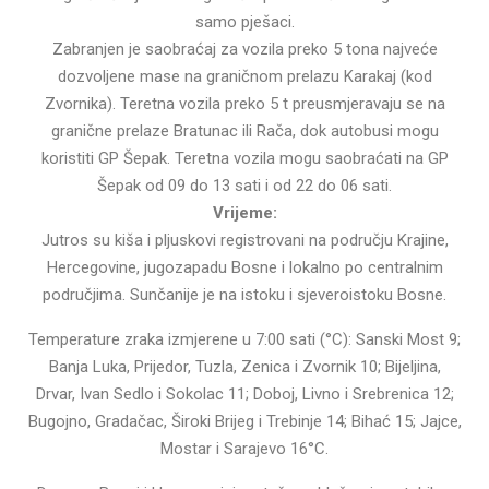
samo pješaci.
Zabranjen je saobraćaj za vozila preko 5 tona najveće
dozvoljene mase na graničnom prelazu Karakaj (kod
Zvornika). Teretna vozila preko 5 t preusmjeravaju se na
granične prelaze Bratunac ili Rača, dok autobusi mogu
koristiti GP Šepak. Teretna vozila mogu saobraćati na GP
Šepak od 09 do 13 sati i od 22 do 06 sati.
Vrijeme:
Jutros su kiša i pljuskovi registrovani na području Krajine,
Hercegovine, jugozapadu Bosne i lokalno po centralnim
područjima. Sunčanije je na istoku i sjeveroistoku Bosne.
Temperature zraka izmjerene u 7:00 sati (°C): Sanski Most 9;
Banja Luka, Prijedor, Tuzla, Zenica i Zvornik 10; Bijeljina,
Drvar, Ivan Sedlo i Sokolac 11; Doboj, Livno i Srebrenica 12;
Bugojno, Gradačac, Široki Brijeg i Trebinje 14; Bihać 15; Jajce,
Mostar i Sarajevo 16°C.