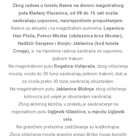
Zbog radova u tunelu Ravne na dionici magistralnog
puta Kladanj-Vlasenica, od 08 do 16 sati vozila
saobraćaju usporeno, naizmjeničnim propuštanjem.
Radovi su aktuelni i na magistralnim putevima:
Lepenica-
Han Ploča, Potoci-Mostar (obilaznica kroz Mostar),
Hadžići-Sarajevo i Konjic-Jablanica (kod tunela
Crnaja),
a na mjestima radova saobraća se usporeno,
jednom trakom.
Na magistralnom putu
Rogatica-Ustiprača
, zbog oštećenja
mosta, vozila do 30 tona saobraćaju jednom trakom, dok je
za vozila preko 30 tona saobraćaj obustavljen.
Na magistralnom putu
Jablanica-Blidinje
zbog oštećenja
kolovoza još uvijek je obustavljen saobraćaj.
Zbog aktivnog klizišta, u prekidu je saobraćanje na
regionalnom putu
Ugljevik-Glavičice, u mjestu Ugljevik
selo.
Na graničnim prelazima zadržavanja su kratkotrajna.
Zbog oštećenja mosta granični prelaz Brčko mogu koristiti