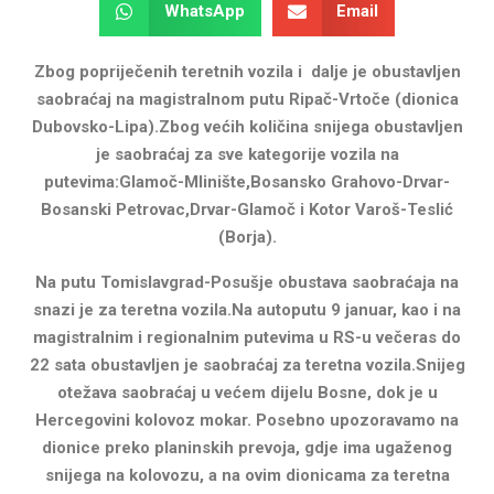
WhatsApp
Email
Zbog popriječenih teretnih vozila i dalje je obustavljen
saobraćaj na magistralnom putu Ripač-Vrtoče (dionica
Dubovsko-Lipa).
Zbog većih količina snijega obustavljen
je saobraćaj za sve kategorije vozila na
putevima:
Glamoč-Mlinište,
Bosansko Grahovo-Drvar-
Bosanski Petrovac,
Drvar-Glamoč i
Kotor Varoš-Teslić
(Borja).
Na putu Tomislavgrad-Posušje obustava saobraćaja na
snazi je za teretna vozila.
Na autoputu 9 januar, kao i na
magistralnim i regionalnim putevima u RS-u večeras do
22 sata obustavljen je saobraćaj za teretna vozila.
Snijeg
otežava saobraćaj u većem dijelu Bosne, dok je u
Hercegovini kolovoz mokar. Posebno upozoravamo na
dionice preko planinskih prevoja, gdje ima ugaženog
snijega na kolovozu, a na ovim dionicama za teretna