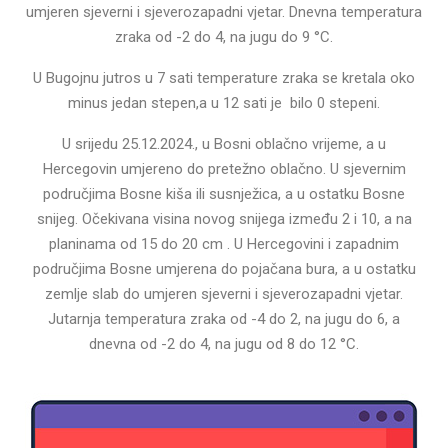
umjeren sjeverni i sjeverozapadni vjetar. Dnevna temperatura
zraka od -2 do 4, na jugu do 9 °C.
U Bugojnu jutros u 7 sati temperature zraka se kretala oko
minus jedan stepen,a u 12 sati je bilo 0 stepeni.
U srijedu 25.12.2024., u Bosni oblačno vrijeme, a u
Hercegovin umjereno do pretežno oblačno. U sjevernim
područjima Bosne kiša ili susnježica, a u ostatku Bosne
snijeg. Očekivana visina novog snijega između 2 i 10, a na
planinama od 15 do 20 cm . U Hercegovini i zapadnim
područjima Bosne umjerena do pojačana bura, a u ostatku
zemlje slab do umjeren sjeverni i sjeverozapadni vjetar.
Jutarnja temperatura zraka od -4 do 2, na jugu do 6, a
dnevna od -2 do 4, na jugu od 8 do 12 °C.