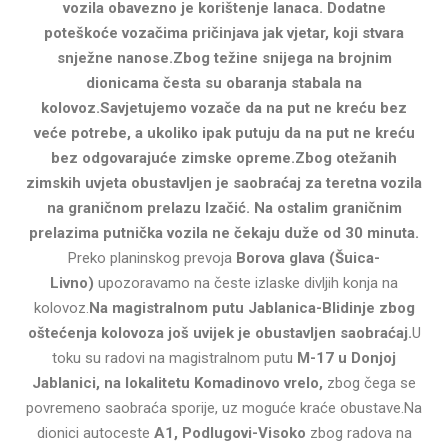
vozila obavezno je korištenje lanaca.
Dodatne
poteškoće vozačima pričinjava jak vjetar, koji stvara
snježne nanose.
Zbog težine snijega na brojnim
dionicama česta su obaranja stabala na
kolovoz.
Savjetujemo vozače da na put ne kreću bez
veće potrebe, a ukoliko ipak putuju da na put ne kreću
bez odgovarajuće zimske opreme.
Zbog otežanih
zimskih uvjeta obustavljen je saobraćaj za teretna vozila
na graničnom prelazu Izačić. Na ostalim graničnim
prelazima putnička vozila ne čekaju duže od 30 minuta.
Preko planinskog prevoja
Borova glava (Šuica-
Livno)
upozoravamo na česte izlaske divljih konja na
kolovoz.
Na magistralnom putu Jablanica-Blidinje zbog
oštećenja kolovoza još uvijek je obustavljen saobraćaj.
U
toku su radovi na magistralnom putu
M-17 u Donjoj
Jablanici, na lokalitetu Komadinovo vrelo,
zbog čega se
povremeno saobraća sporije, uz moguće kraće obustave.Na
dionici autoceste
A1, Podlugovi-Visoko
zbog radova na