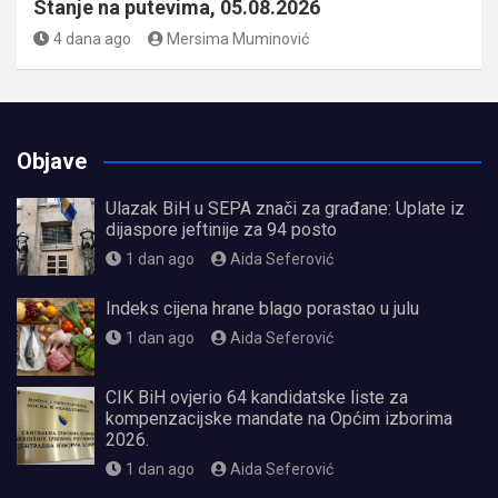
Stanje na putevima, 05.08.2026
4 dana ago
Mersima Muminović
Objave
Ulazak BiH u SEPA znači za građane: Uplate iz
dijaspore jeftinije za 94 posto
1 dan ago
Aida Seferović
Indeks cijena hrane blago porastao u julu
1 dan ago
Aida Seferović
CIK BiH ovjerio 64 kandidatske liste za
kompenzacijske mandate na Općim izborima
2026.
1 dan ago
Aida Seferović