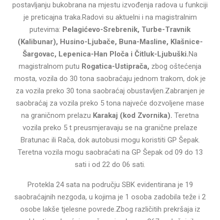
postavljanju bukobrana na mjestu izvođenja radova u funkciji
je preticajna traka.Radovi su aktuelni i na magistralnim
putevima:
Pelagićevo-Srebrenik, Turbe-Travnik
(Kalibunar), Husino-Ljubače, Buna-Masline, Klašnice-
Šargovac, Lepenica-Han Ploča i Čitluk-Ljubuški.
Na
magistralnom putu
Rogatica-Ustiprača,
zbog oštećenja
mosta, vozila do 30 tona saobraćaju jednom trakom, dok je
za vozila preko 30 tona saobraćaj obustavljen.Zabranjen je
saobraćaj za vozila preko 5 tona najveće dozvoljene mase
na graničnom prelazu
Karakaj (kod Zvornika).
Teretna
vozila preko 5 t preusmjeravaju se na granične prelaze
Bratunac ili Rača, dok autobusi mogu koristiti GP Šepak.
Teretna vozila mogu saobraćati na GP Šepak od 09 do 13
sati i od 22 do 06 sati.
Protekla 24 sata na području SBK evidentirana je 19
saobraćajnih nezgoda, u kojima je 1 osoba zadobila teže i 2
osobe lakše tjelesne povrede.Zbog različitih prekršaja iz