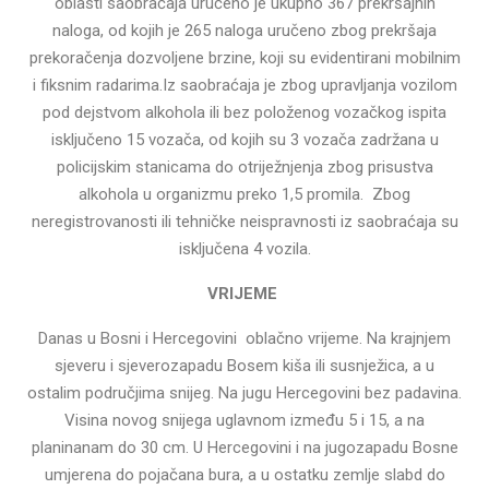
oblasti saobraćaja uručeno je ukupno 367 prekršajnih
naloga, od kojih je 265 naloga uručeno zbog prekršaja
prekoračenja dozvoljene brzine, koji su evidentirani mobilnim
i fiksnim radarima.Iz saobraćaja je zbog upravljanja vozilom
pod dejstvom alkohola ili bez položenog vozačkog ispita
isključeno 15 vozača, od kojih su 3 vozača zadržana u
policijskim stanicama do otriježnjenja zbog prisustva
alkohola u organizmu preko 1,5 promila. Zbog
neregistrovanosti ili tehničke neispravnosti iz saobraćaja su
isključena 4 vozila.
VRIJEME
Danas u Bosni i Hercegovini oblačno vrijeme. Na krajnjem
sjeveru i sjeverozapadu Bosem kiša ili susnježica, a u
ostalim područjima snijeg. Na jugu Hercegovini bez padavina.
Visina novog snijega uglavnom između 5 i 15, a na
planinanam do 30 cm. U Hercegovini i na jugozapadu Bosne
umjerena do pojačana bura, a u ostatku zemlje slabd do