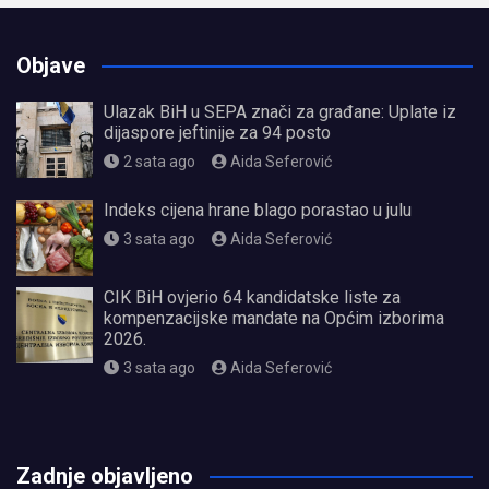
Objave
Ulazak BiH u SEPA znači za građane: Uplate iz
dijaspore jeftinije za 94 posto
2 sata ago
Aida Seferović
Indeks cijena hrane blago porastao u julu
3 sata ago
Aida Seferović
CIK BiH ovjerio 64 kandidatske liste za
kompenzacijske mandate na Općim izborima
2026.
3 sata ago
Aida Seferović
олимп казино
Zadnje objavljeno