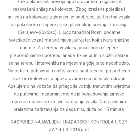
Preko planinskih prevoja upozoravamo na ugaženi ili
raskvašeni snijeg na kolovozu. Zbog izražene poledice i
snijega na kolovozu, zabranjen je saobraćaj za teretna vozila
sa prikolicom i šlepere preko planinskog prevoja Romanija
(Sarajevo-Sokolac). U jugozapadnoj Bosni dodatne
poteškoće vozačima pričinjava jak vjetar, koji stvara snježne
nanose. Za teretna vozila sa prikolicom i šlepere
preporučujemo upotrebu lanaca. Ekipe putnih službi nalaze
se na terenu i intervenišu na mjestima gdje je to neophodno.
Na ostalim putevima u našoj zemlji saobraća se po pretežno
mokrom kolovozu, a upozoravamo i na učestale odrone.
Apelujemo na vozače da prilagode vožnju trenutnim uvjetima
na putevima i napominjemo da je posjedovanje zimske
opreme obavezno za sve kategorije vozila. Na graničnim
prelazima zadržavanja za sada nisu duža od 15 minuta.
RASPORED NAJAVLJENIH RADARSKIH KONTROLA U SBK
ZA 24. 03. 2016.god.