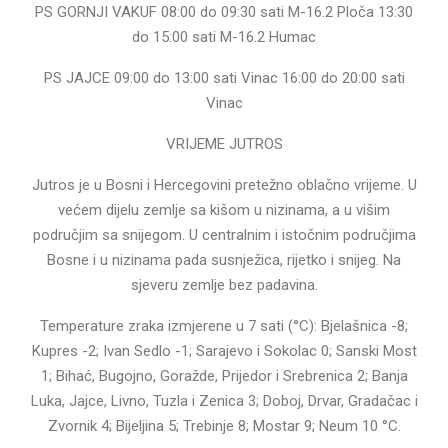
PS GORNJI VAKUF 08:00 do 09:30 sati M-16.2 Ploča 13:30
do 15:00 sati M-16.2 Humac
PS JAJCE 09:00 do 13:00 sati Vinac 16:00 do 20:00 sati
Vinac
VRIJEME JUTROS
Jutros je u Bosni i Hercegovini pretežno oblačno vrijeme. U
većem dijelu zemlje sa kišom u nizinama, a u višim
područjim sa snijegom. U centralnim i istočnim područjima
Bosne i u nizinama pada susnježica, rijetko i snijeg. Na
sjeveru zemlje bez padavina.
Temperature zraka izmjerene u 7 sati (°C): Bjelašnica -8;
Kupres -2; Ivan Sedlo -1; Sarajevo i Sokolac 0; Sanski Most
1; Bihać, Bugojno, Goražde, Prijedor i Srebrenica 2; Banja
Luka, Jajce, Livno, Tuzla i Zenica 3; Doboj, Drvar, Gradačac i
Zvornik 4; Bijeljina 5; Trebinje 8; Mostar 9; Neum 10 °C.