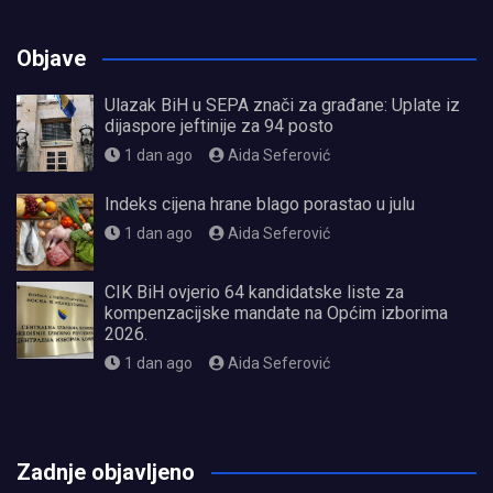
Objave
Ulazak BiH u SEPA znači za građane: Uplate iz
dijaspore jeftinije za 94 posto
1 dan ago
Aida Seferović
Indeks cijena hrane blago porastao u julu
1 dan ago
Aida Seferović
CIK BiH ovjerio 64 kandidatske liste za
kompenzacijske mandate na Općim izborima
2026.
1 dan ago
Aida Seferović
олимп казино
Zadnje objavljeno