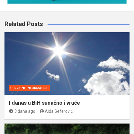
Related Posts
SERVISNE INFORMACIJE
I danas u BiH sunačno i vruće
3 dana ago
Aida Seferović