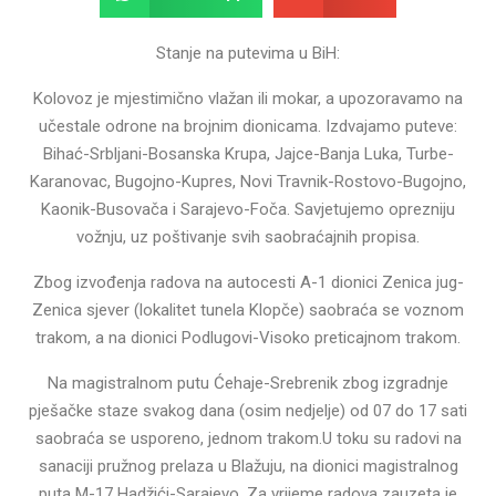
Stanje na putevima u BiH:
Kolovoz je mjestimično vlažan ili mokar, a upozoravamo na
učestale odrone na brojnim dionicama. Izdvajamo puteve:
Bihać-Srbljani-Bosanska Krupa, Jajce-Banja Luka, Turbe-
Karanovac, Bugojno-Kupres, Novi Travnik-Rostovo-Bugojno,
Kaonik-Busovača i Sarajevo-Foča. Savjetujemo oprezniju
vožnju, uz poštivanje svih saobraćajnih propisa.
Zbog izvođenja radova na autocesti A-1 dionici Zenica jug-
Zenica sjever (lokalitet tunela Klopče) saobraća se voznom
trakom, a na dionici Podlugovi-Visoko preticajnom trakom.
Na magistralnom putu Ćehaje-Srebrenik zbog izgradnje
pješačke staze svakog dana (osim nedjelje) od 07 do 17 sati
saobraća se usporeno, jednom trakom.U toku su radovi na
sanaciji pružnog prelaza u Blažuju, na dionici magistralnog
puta M-17 Hadžići-Sarajevo. Za vrijeme radova zauzeta je