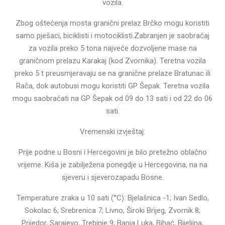
vozila.
Zbog oštećenja mosta granični prelaz Brčko mogu koristiti
samo pješaci, biciklisti i motociklisti.Zabranjen je saobraćaj
za vozila preko 5 tona najveće dozvoljene mase na
graničnom prelazu Karakaj (kod Zvornika). Teretna vozila
preko 5 t preusmjeravaju se na granične prelaze Bratunac ili
Rača, dok autobusi mogu koristiti GP Šepak. Teretna vozila
mogu saobraćati na GP Šepak od 09 do 13 sati i od 22 do 06
sati.
Vremenski izvještaj:
Prije podne u Bosni i Hercegovini je bilo pretežno oblačno
vrijeme. Kiša je zabilježena ponegdje u Hercegovina, na na
sjeveru i sjeverozapadu Bosne.
Temperature zraka u 10 sati (°C): Bjelašnica -1; Ivan Sedlo,
Sokolac 6; Srebrenica 7; Livno, Široki Brijeg, Zvornik 8;
Prijedor, Sarajevo, Trebinje 9; Banja Luka, Bihać, Bijeljina,