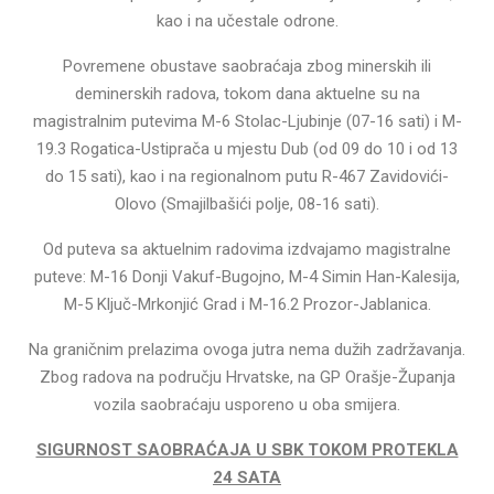
kao i na učestale odrone.
Povremene obustave saobraćaja zbog minerskih ili
deminerskih radova, tokom dana aktuelne su na
magistralnim putevima M-6 Stolac-Ljubinje (07-16 sati) i M-
19.3 Rogatica-Ustiprača u mjestu Dub (od 09 do 10 i od 13
do 15 sati), kao i na regionalnom putu R-467 Zavidovići-
Olovo (Smajilbašići polje, 08-16 sati).
Od puteva sa aktuelnim radovima izdvajamo magistralne
puteve: M-16 Donji Vakuf-Bugojno, M-4 Simin Han-Kalesija,
M-5 Ključ-Mrkonjić Grad i M-16.2 Prozor-Jablanica.
Na graničnim prelazima ovoga jutra nema dužih zadržavanja.
Zbog radova na području Hrvatske, na GP Orašje-Županja
vozila saobraćaju usporeno u oba smijera.
SIGURNOST SAOBRAĆAJA U SBK TOKOM PROTEKLA
24 SATA