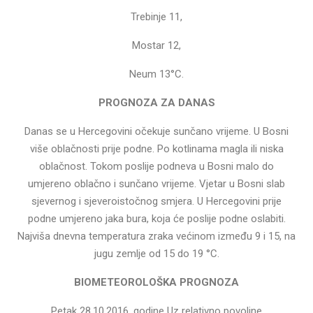
Trebinje 11,
Mostar 12,
Neum 13°C.
PROGNOZA ZA DANAS
Danas se u Hercegovini očekuje sunčano vrijeme. U Bosni
više oblačnosti prije podne. Po kotlinama magla ili niska
oblačnost. Tokom poslije podneva u Bosni malo do
umjereno oblačno i sunčano vrijeme. Vjetar u Bosni slab
sjevernog i sjeveroistočnog smjera. U Hercegovini prije
podne umjereno jaka bura, koja će poslije podne oslabiti.
Najviša dnevna temperatura zraka većinom između 9 i 15, na
jugu zemlje od 15 do 19 °C.
BIOMETEOROLOŠKA PROGNOZA
Petak 28.10.2016. godine Uz relativno povoljne