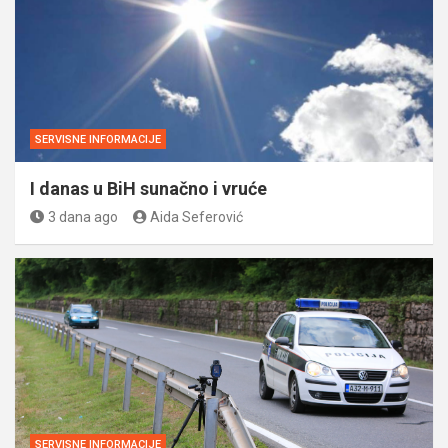
SERVISNE INFORMACIJE
I danas u BiH sunačno i vruće
3 dana ago
Aida Seferović
SERVISNE INFORMACIJE