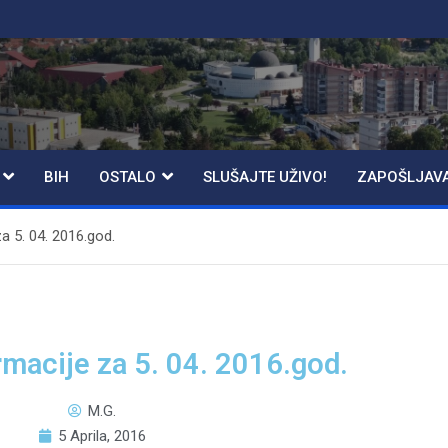
BIH
OSTALO
SLUŠAJTE UŽIVO!
ZAPOŠLJAV
a 5. 04. 2016.god.
rmacije za 5. 04. 2016.god.
M.G.
5 Aprila, 2016