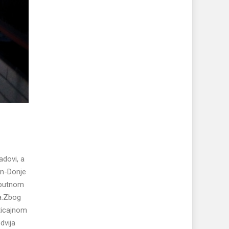
adovi, a
an-Donje
a putnom
a.Zbog
eticajnom
dvija