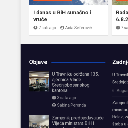
I danas u BiH sunačno i
Rada
vruće
6.8.
7 sati ago
Aida Seferović
7 sa
Objave
Zadnj
U Travniku održana 135.
U Travni
sjednica Vlade
Srednjo
Srednjobosanskog
kantona
6. Augus
3 sata ago
Zamjeni
Sabina Perenda
ministar
Helez, 
Zamjenik predsjedavajuće
Vijeća ministara BiH i
štaba u 