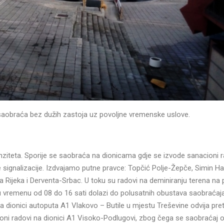
 saobraća bez dužih zastoja uz povoljne vremenske uslove.
nziteta. Sporije se saobraća na dionicama gdje se izvode sanacioni r
 signalizacije. Izdvajamo putne pravce: Topčić Polje-Žepče, Simin H
a Rijeka i Derventa-Srbac. U toku su radovi na deminiranju terena n
u vremenu od 08 do 16 sati dolazi do polusatnih obustava saobraćaj
 na dionici autoputa A1 Vlakovo – Butile u mjestu Treševine odvija pr
ioni radovi na dionici A1 Visoko-Podlugovi, zbog čega se saobraćaj o