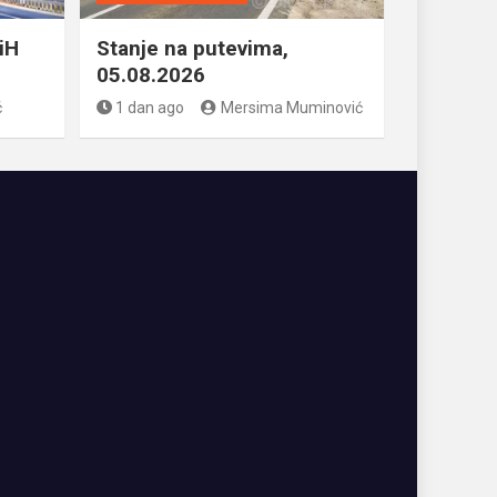
iH
Stanje na putevima,
05.08.2026
ć
1 dan ago
Mersima Muminović