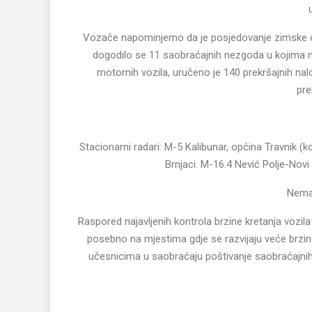
Vozače napominjemo da je posjedovanje zimske o
dogodilo se 11 saobraćajnih nezgoda u kojima nij
motornih vozila, uručeno je 140 prekršajnih nal
pre
Stacionarni radari: M-5 Kalibunar, općina Travnik (k
Brnjaci. M-16.4 Nević Polje-Novi
Nema 
Raspored najavljenih kontrola brzine kretanja vozila
posebno na mjestima gdje se razvijaju veće brzine
učesnicima u saobraćaju poštivanje saobraćajnih p