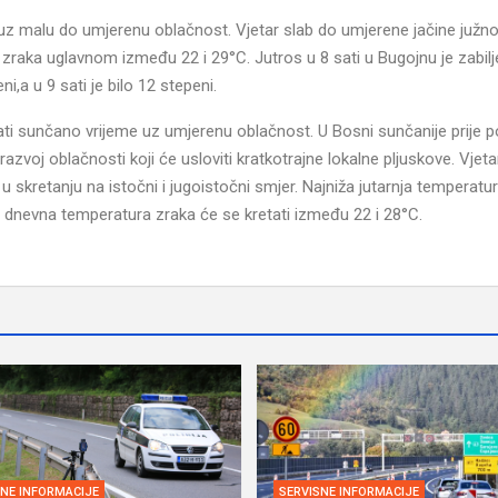
uz malu do umjerenu oblačnost. Vjetar slab do umjerene jačine južno
raka uglavnom između 22 i 29°C. Jutros u 8 sati u Bugojnu je zabil
ni,a u 9 sati je bilo 12 stepeni.
vati sunčano vrijeme uz umjerenu oblačnost. U Bosni sunčanije prije 
zvoj oblačnosti koji će usloviti kratkotrajne lokalne pljuskove. Vjeta
u skretanju na istočni i jugoistočni smjer. Najniža jutarnja temperatu
 dnevna temperatura zraka će se kretati između 22 i 28°C.
SNE INFORMACIJE
SERVISNE INFORMACIJE