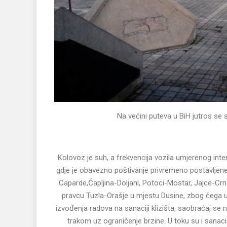
Na većini puteva u BiH jutros se
Kolovoz je suh, a frekvencija vozila umjerenog inte
gdje je obavezno poštivanje privremeno postavljene
Caparde,Čapljina-Doljani, Potoci-Mostar, Jajce-Crn
pravcu Tuzla-Orašje u mjestu Dusine, zbog čega 
izvođenja radova na sanaciji klizišta, saobraćaj se
trakom uz ograničenje brzine. U toku su i sanac