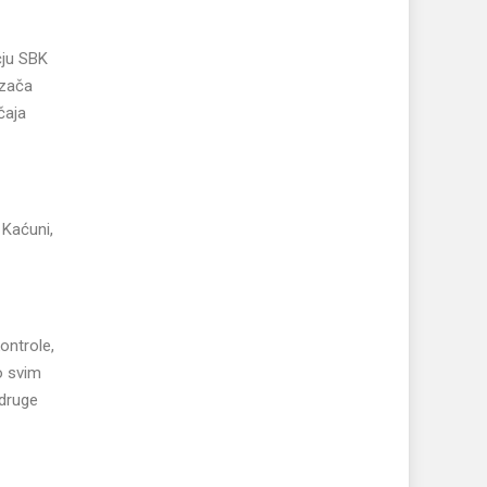
čju SBK
ozača
čaja
 Kaćuni,
ontrole,
o svim
 druge