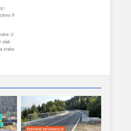
g i
ježeno 9
podne. U
r slab
ra zraka
SERVISNE INFORMACIJE