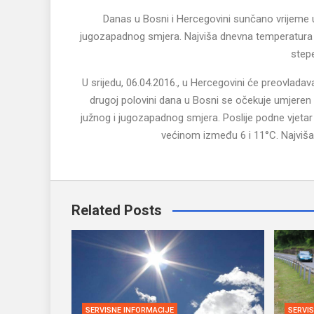
Danas u Bosni i Hercegovini sunčano vrijeme 
jugozapadnog smjera. Najviša dnevna temperatura z
stepe
U srijedu, 06.04.2016., u Hercegovini će preovlada
drugoj polovini dana u Bosni se očekuje umjeren ra
južnog i jugozapadnog smjera. Poslije podne vjetar 
većinom između 6 i 11°C. Najviša
Related Posts
SERVISNE INFORMACIJE
SERVI