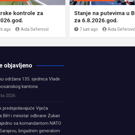
rske kontrole za
Stanje na putevima u B
2026.god.
za 6.8.2026.god.
ti ago
Aida Seferović
7 sati ago
Aida Seferovi
e objavljeno
ku održana 135. sjednica Vlade
bosanskog kantona
ta 2026.
k predsjedavajuće Vijeća
a BiH i ministar odbrane Zukan
zajedno sa komandantom NATO
Sarajevu, brigadnim generalom