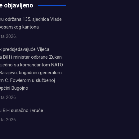
e objavljeno
ku održana 135. sjednica Vlade
bosanskog kantona
ta 2026.
k predsjedavajuće Vijeća
a BiH i ministar odbrane Zukan
zajedno sa komandantom NATO
Sarajevu, brigadnim generalom
 C. Fowlerom u službenoj
Općini Bugojno
ta 2026.
u BiH sunačno i vruće
ta 2026.