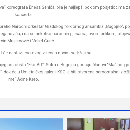
ova“ koreografa Enesa Šehića, bila je najljepši poklom posjetiocima za
koncerta.
a pratio Narodni orkestar Gradskog folklornog ansambla „Bugojno“, p
anovića, i da su nekoliko narodnih pjesama, ovom prilikom, otpjeval
min Muslimović i Vahid Ćurić.
it će nastavljeno ovog vikenda novim sadržajima.
ijeg pozorišta “Eko Art”. Sutra u Bugojnu gostuju članovi “Mašinog p
“, dok će u Umjetničkoj galeriji KSC-a biti otvorena samostalna izložb
me“ Adine Kero.