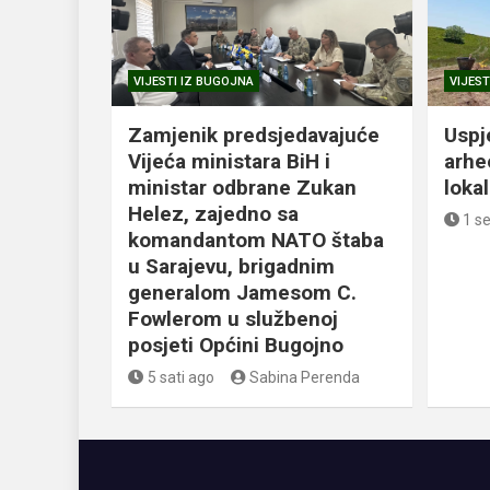
VIJESTI IZ BUGOJNA
VIJEST
Zamjenik predsjedavajuće
Uspj
Vijeća ministara BiH i
arhe
ministar odbrane Zukan
loka
Helez, zajedno sa
1 s
komandantom NATO štaba
u Sarajevu, brigadnim
generalom Jamesom C.
Fowlerom u službenoj
posjeti Općini Bugojno
5 sati ago
Sabina Perenda