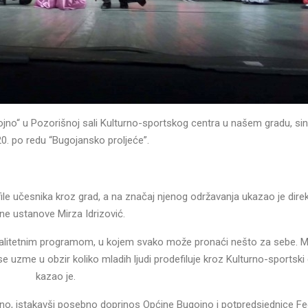
o“ u Pozorišnoj sali Kulturno-sportskog centra u našem gradu, sin
0. po redu “Bugojansko proljeće”.
ile učesnika kroz grad, a na značaj njenog održavanja ukazao je dire
vne ustanove Mirza Idrizović.
kvalitetnim programom, u kojem svako može pronaći nešto za sebe. M
se uzme u obzir koliko mladih ljudi prodefiluje kroz Kulturno-sportski
kazao je.
o, istakavši posebno doprinos Općine Bugojno i potpredsjednice Fe