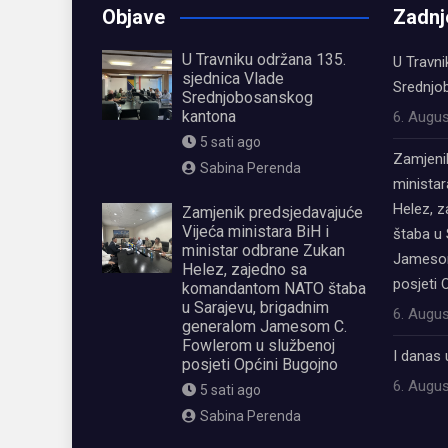
Objave
Zadnj
U Travniku održana 135.
U Travni
sjednica Vlade
Srednjo
Srednjobosanskog
kantona
6. Augus
5 sati ago
Zamjeni
Sabina Perenda
ministar
Helez, 
Zamjenik predsjedavajuće
Vijeća ministara BiH i
štaba u 
ministar odbrane Zukan
Jamesom
Helez, zajedno sa
posjeti 
komandantom NATO štaba
u Sarajevu, brigadnim
6. Augus
generalom Jamesom C.
Fowlerom u službenoj
I danas 
posjeti Općini Bugojno
6. Augus
5 sati ago
Sabina Perenda