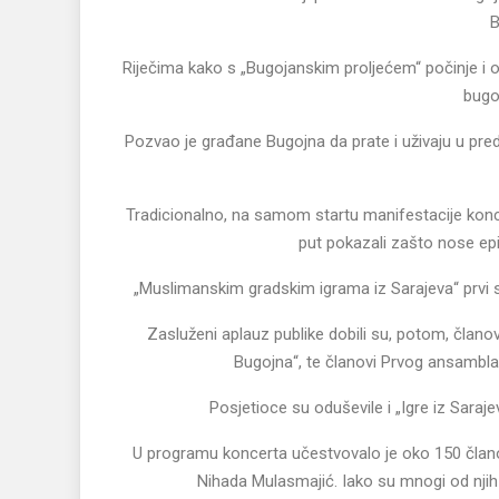
B
Riječima kako s „Bugojanskim proljećem“ počinje i o
bugo
Pozvao je građane Bugojna da prate i uživaju u preds
Tradicionalno, na samom startu manifestacije konce
put pokazali zašto nose epi
„Muslimanskim gradskim igrama iz Sarajeva“ prvi s
Zasluženi aplauz publike dobili su, potom, člano
Bugojna“, te članovi Prvog ansambla,
Posjetioce su oduševile i „Igre iz Saraj
U programu koncerta učestvovalo je oko 150 član
Nihada Mulasmajić. Iako su mnogi od njih p