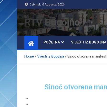
Četvrtak, 6 Augusta, 2026
RTV Bugojno
POČETNA
VIJESTI IZ BUGOJNA
Home
Vijesti iz Bugojna
Sinoć otvorena manifesta
Sinoć otvorena mani