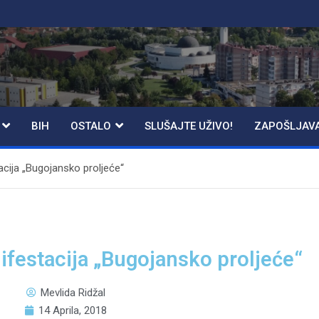
BIH
OSTALO
SLUŠAJTE UŽIVO!
ZAPOŠLJAV
cija „Bugojansko proljeće“
festacija „Bugojansko proljeće“
Mevlida Ridžal
14 Aprila, 2018