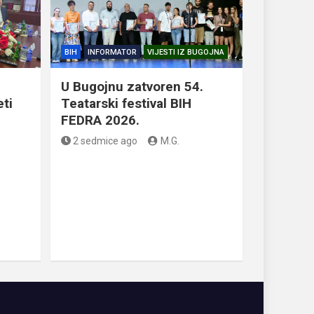
BIH
INFORMATOR
VIJESTI IZ BUGOJNA
U Bugojnu zatvoren 54.
eti
Teatarski festival BIH
FEDRA 2026.
2 sedmice ago
M.G.