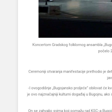
Koncertom Gradskog folklornog ansambla „Bugojn
počelo 2
Ceremoniji otvaranja manifestacije prethodio je def
ja
-I ovogodišnje „Bugojansko proljeće“ obilovat će 
je ovo najznačajniji kulturni događaj u Bugojnu, ako 
On se zahvalio svima koji pomažu rad KSC-a Bugojn