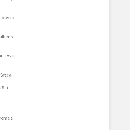
o otvorio
ulturno-
u i ovaj
Katica.
ra iz
premala