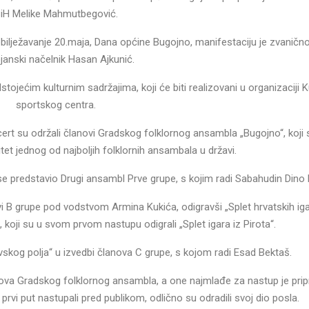
iH Melike Mahmutbegović.
bilježavanje 20.maja, Dana općine Bugojno, manifestaciju je zvaničn
janski načelnik Hasan Ajkunić.
tojećim kulturnim sadržajima, koji će biti realizovani u organizaciji K
sportskog centra.
rt su održali članovi Gradskog folklornog ansambla „Bugojno“, koji s
tet jednog od najboljih folklornih ansambala u državi.
e predstavio Drugi ansambl Prve grupe, s kojim radi Sabahudin Dino 
vi B grupe pod vodstvom Armina Kukića, odigravši „Splet hrvatskih iga
 koji su u svom prvom nastupu odigrali „Splet igara iz Pirota“.
evskog polja“ u izvedbi članova C grupe, s kojom radi Esad Bektaš.
ova Gradskog folklornog ansambla, a one najmlađe za nastup je pri
rvi put nastupali pred publikom, odlično su odradili svoj dio posla.