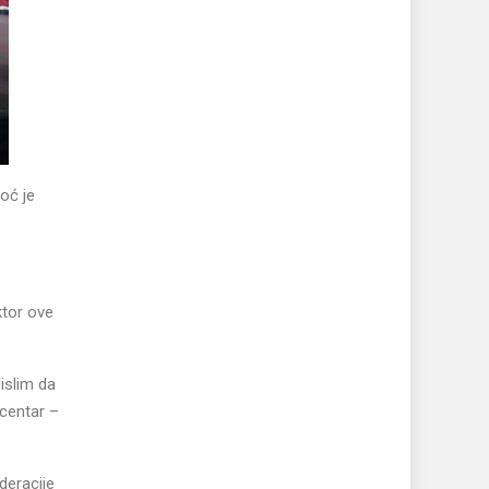
oć je
ktor ove
islim da
 centar –
deracije