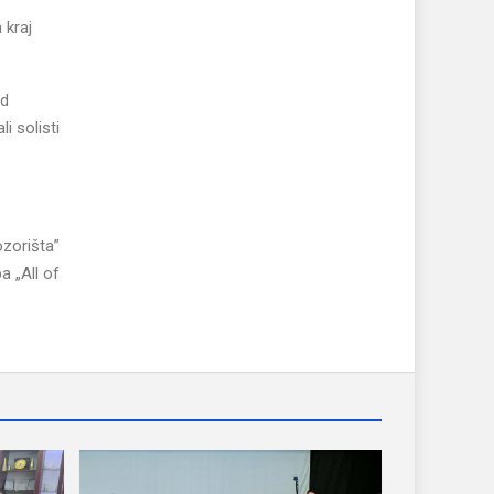
 kraj
od
i solisti
ozorišta”
a „All of