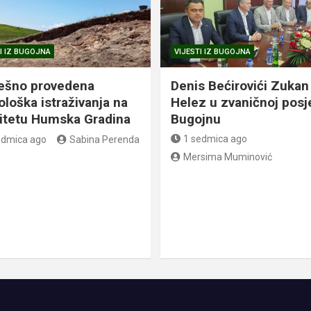
I IZ BUGOJNA
VIJESTI IZ BUGOJNA
ešno provedena
Denis Bećirovići Zukan
ološka istraživanja na
Helez u zvaničnoj posj
litetu Humska Gradina
Bugojnu
1 sedmica ago
edmica ago
Sabina Perenda
Mersima Muminović