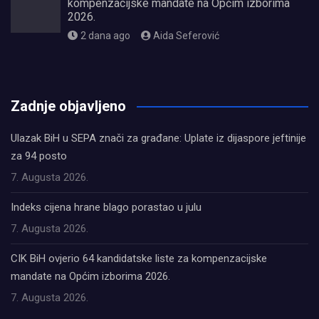
kompenzacijske mandate na Općim izborima
2026.
2 dana ago
Aida Seferović
олимп казино
Zadnje objavljeno
Ulazak BiH u SEPA znači za građane: Uplate iz dijaspore jeftinije
za 94 posto
7. Augusta 2026.
Indeks cijena hrane blago porastao u julu
7. Augusta 2026.
CIK BiH ovjerio 64 kandidatske liste za kompenzacijske
mandate na Općim izborima 2026.
7. Augusta 2026.