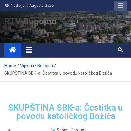
Nedjelja, 9 Augusta, 2026
RTV Bugojno
Home
Vijesti iz Bugojna
SKUPŠTINA SBK-a: Čestitka u povodu katoličkog Božića
SKUPŠTINA SBK-a: Čestitka u
povodu katoličkog Božića
Sabina Perenda