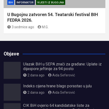
BIH
INFORMATOR
VIJESTI IZ BUGOJNA
U Bugojnu zatvoren 54. Teatarski festival BIH
FEDRA 2026.
3 sedmice ago
M.G.
Objave
Ulazak BiH u SEPA znači za građane: Uplate iz
dijaspore jeftinije za 94 posto
2 dana ago
Aida Seferović
Indeks cijena hrane blago porastao u julu
2 dana ago
Aida Seferović
CIK BiH ovjerio 64 kandidatske liste za