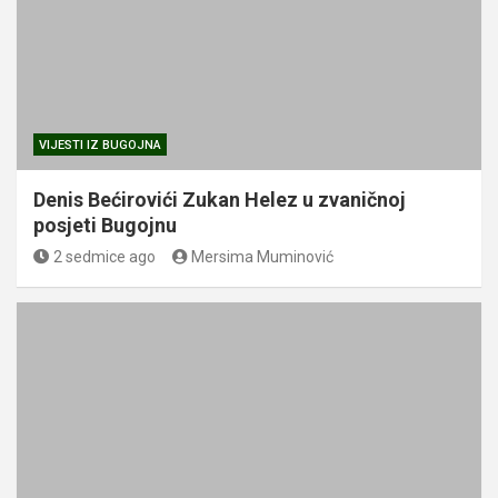
VIJESTI IZ BUGOJNA
Denis Bećirovići Zukan Helez u zvaničnoj
posjeti Bugojnu
2 sedmice ago
Mersima Muminović