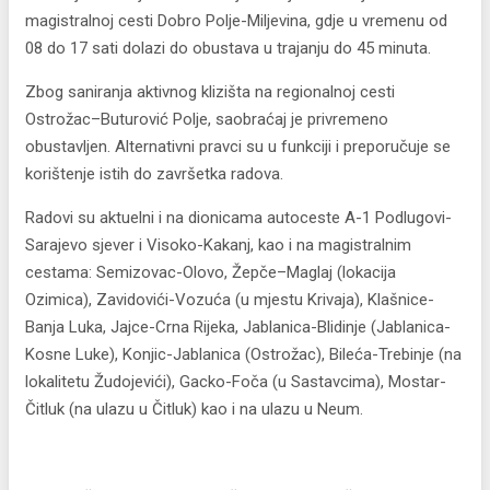
magistralnoj cesti Dobro Polje-Miljevina, gdje u vremenu od
08 do 17 sati dolazi do obustava u trajanju do 45 minuta.
Zbog saniranja aktivnog klizišta na regionalnoj cesti
Ostrožac–Buturović Polje, saobraćaj je privremeno
obustavljen. Alternativni pravci su u funkciji i preporučuje se
korištenje istih do završetka radova.
Radovi su aktuelni i na dionicama autoceste A-1 Podlugovi-
Sarajevo sjever i Visoko-Kakanj, kao i na magistralnim
cestama: Semizovac-Olovo, Žepče–Maglaj (lokacija
Ozimica), Zavidovići-Vozuća (u mjestu Krivaja), Klašnice-
Banja Luka, Jajce-Crna Rijeka, Jablanica-Blidinje (Jablanica-
Kosne Luke), Konjic-Jablanica (Ostrožac), Bileća-Trebinje (na
lokalitetu Žudojevići), Gacko-Foča (u Sastavcima), Mostar-
Čitluk (na ulazu u Čitluk) kao i na ulazu u Neum.