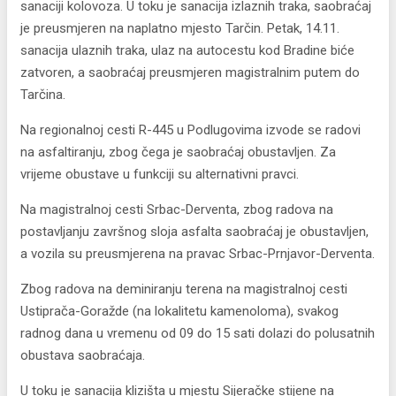
sanaciji kolovoza. U toku je sanacija izlaznih traka, saobraćaj
je preusmjeren na naplatno mjesto Tarčin. Petak, 14.11.
sanacija ulaznih traka, ulaz na autocestu kod Bradine biće
zatvoren, a saobraćaj preusmjeren magistralnim putem do
Tarčina.
Na regionalnoj cesti R-445 u Podlugovima izvode se radovi
na asfaltiranju, zbog čega je saobraćaj obustavljen. Za
vrijeme obustave u funkciji su alternativni pravci.
Na magistralnoj cesti Srbac-Derventa, zbog radova na
postavljanju završnog sloja asfalta saobraćaj je obustavljen,
a vozila su preusmjerena na pravac Srbac-Prnjavor-Derventa.
Zbog radova na deminiranju terena na magistralnoj cesti
Ustiprača-Goražde (na lokalitetu kamenoloma), svakog
radnog dana u vremenu od 09 do 15 sati dolazi do polusatnih
obustava saobraćaja.
U toku je sanacija klizišta u mjestu Sijeračke stijene na