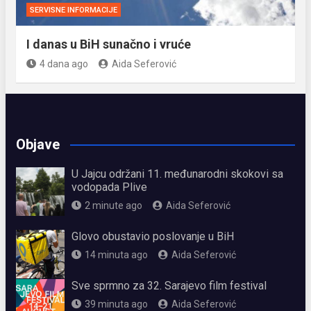
SERVISNE INFORMACIJE
I danas u BiH sunačno i vruće
4 dana ago
Aida Seferović
Objave
U Jajcu održani 11. međunarodni skokovi sa
vodopada Plive
2 minute ago
Aida Seferović
Glovo obustavio poslovanje u BiH
14 minuta ago
Aida Seferović
Sve sprmno za 32. Sarajevo film festival
39 minuta ago
Aida Seferović