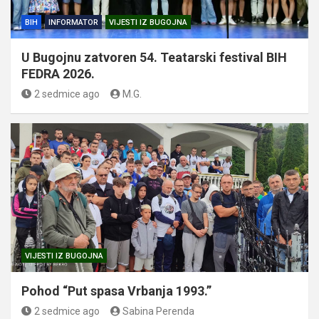
BIH
INFORMATOR
VIJESTI IZ BUGOJNA
U Bugojnu zatvoren 54. Teatarski festival BIH
FEDRA 2026.
2 sedmice ago
M.G.
VIJESTI IZ BUGOJNA
Pohod “Put spasa Vrbanja 1993.”
2 sedmice ago
Sabina Perenda