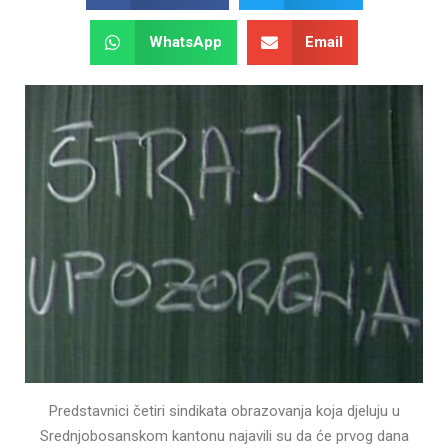
WhatsApp
Email
Predstavnici četiri sindikata obrazovanja koja djeluju u
Srednjobosanskom kantonu najavili su da će prvog dana