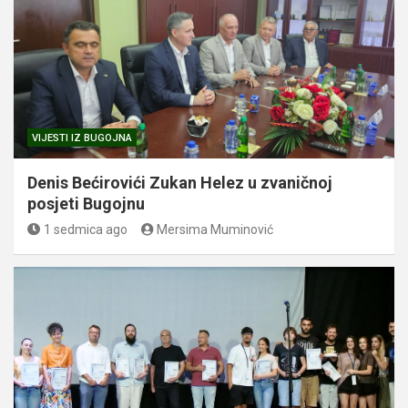
VIJESTI IZ BUGOJNA
Denis Bećirovići Zukan Helez u zvaničnoj
posjeti Bugojnu
1 sedmica ago
Mersima Muminović