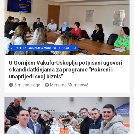
VIJESTI IZ GORNJEG VAKUFA - USKOPLJA
U Gornjem Vakufu-Uskoplju potpisani ugovori
s kandidatkinjama za programe “Pokreni i
unaprijedi svoj biznis”
5 mjeseci ago
Mersima Muminović