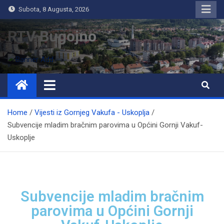
Subota, 8 Augusta, 2026
RTV Bugojno
Home
Vijesti iz Gornjeg Vakufa - Uskoplja
Subvencije mladim bračnim parovima u Općini Gornji Vakuf-
Uskoplje
Subvencije mladim bračnim
parovima u Općini Gornji