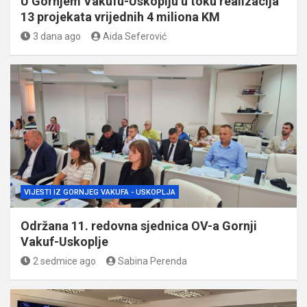
U Gornjem Vakufu-Uskoplju u toku realizacija
13 projekata vrijednih 4 miliona KM
3 dana ago
Aida Seferović
VIJESTI IZ GORNJEG VAKUFA - USKOPLJA
Održana 11. redovna sjednica OV-a Gornji
Vakuf-Uskoplje
2 sedmice ago
Sabina Perenda