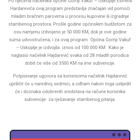
Po riječima načelnika općine Gornji Vakuf – Uskoplje Esmina
Hardarevića ovaj program predstavlja značajan vid pomoći
mladim bračnim parovima u procesu kupovine ili izgradnje
stambenog prostora. Prošle godine općinskim budžetom za
ovu namjenu izdvojeno je 50 000 KM, dok je ove godine
suma udvostručena, i za ovaj program Općina Gornji Vakuf
– Uskoplje je izdvojila iznos od 100 000 KM. Kako je
naglasio načelnik Hajdarević svaka od 28 mladih porodica
dobit će više od 3500 KM na ime subvencije.
Potpisivanje ugovora sa korisnicima načelnik Hajdarević
upriličit će u narednoj sedmici, a odham nakon toga uslijedit
će i doznaka odobrenih sredstava na račune korisnika
subvencije za rješavanje stambenog pitanja.