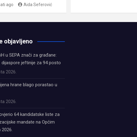
sati ago
Aida Seferović
e objavljeno
iH u SEPA znači za građane:
z dijaspore jeftinije za 94 posto
ta 2026.
ijena hrane blago porastao u
ta 2026.
ovjerio 64 kandidatske liste za
acijske mandate na Općim
 2026.