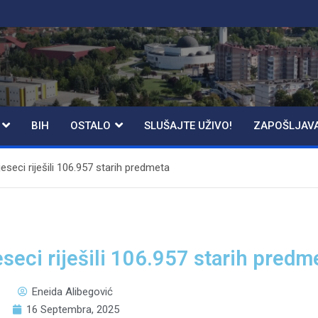
BIH
OSTALO
SLUŠAJTE UŽIVO!
ZAPOŠLJAV
eseci riješili 106.957 starih predmeta
seci riješili 106.957 starih predm
Eneida Alibegović
16 Septembra, 2025