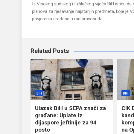
Iz Visokog sudskog i tužilačkog vijeća BiH ističu d
planova za rješavanje najstarijih predmeta, koje je 
povjerenja građana u rad pravosuđa.
Related Posts
BIH
BIH
Ulazak BiH u SEPA znači za
CIK 
građane: Uplate iz
kand
dijaspore jeftinije za 94
komp
posto
na O