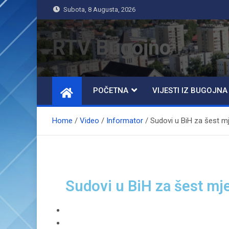
Subota, 8 Augusta, 2026
RTV Bugojno
POČETNA
VIJESTI IZ BUGOJNA
Home
Video
Informator
Sudovi u BiH za šest mj
Sudovi u BiH za šest mje