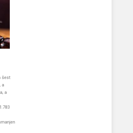
h šest
, a
a, a
 1.783
 smanjen