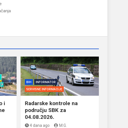
e
ačanja
BIH
INFORMATOR
SERVISNE INFORMACIJE
 i
Radarske kontrole na
ne
području SBK za
04.08.2026.
4 dana ago
M.G.