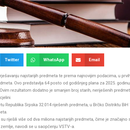
Twitter
WhatsApp
Email
rješavanju najstarijih predmeta te prema najnovijim podacima, u prvi
edmeta. Ovo predstavlja 64 posto od godišnjeg plana za 2025. godinu
Ovim rezultatom dodatno je smanjen broj starih, neriješenih predmet
jelini.
etu Republika Srpska 32.014 riješenih predmeta, u Brčko Distriktu BiH
eta.
su riješili više od dva miliona najstarijih predmeta, čime je značajno
 zemlje, navodi se u saopćenju VSTV-a.