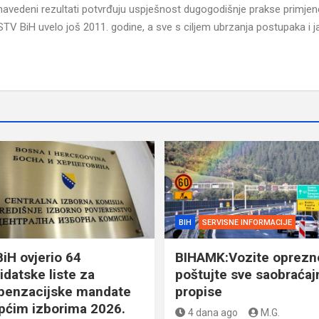
a navedeni rezultati potvrđuju uspješnost dugogodišnje prakse primjen
VSTV BiH uvelo još 2011. godine, a sve s ciljem ubrzanja postupaka i j
BIH
SERVISNE INFORMACIJE
BiH ovjerio 64
BIHAMK:Vozite oprezno
idatske liste za
poštujte sve saobraćaj
enzacijske mandate
propise
pćim izborima 2026.
4 dana ago
M.G.