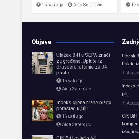
15 sati ago
Aida Seferović
17 
Objave
Zadnj
Ulazak BiH u SEPA znači
Ulazak B
za građane: Uplate iz
Uplate i
dijaspore jeftinije za 94
posto
7. Augus
15 sati ago
Indeks c
Aida Seferović
julu
Indeks cijena hrane blago
7. Augus
porastao u julu
CIK BiH 
16 sati ago
kompenz
Aida Seferović
izborima
CIK BiH ovjerio 64