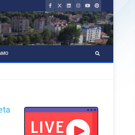
AMO
eta