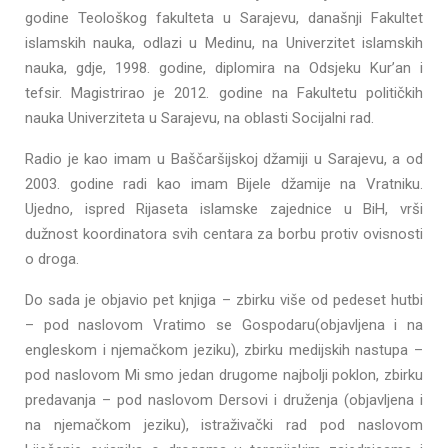
godine Teološkog fakulteta u Sarajevu, današnji Fakultet
islamskih nauka, odlazi u Medinu, na Univerzitet islamskih
nauka, gdje, 1998. godine, diplomira na Odsjeku Kur’an i
tefsir. Magistrirao je 2012. godine na Fakultetu političkih
nauka Univerziteta u Sarajevu, na oblasti Socijalni rad.
Radio je kao imam u Baščaršijskoj džamiji u Sarajevu, a od
2003. godine radi kao imam Bijele džamije na Vratniku.
Ujedno, ispred Rijaseta islamske zajednice u BiH, vrši
dužnost koordinatora svih centara za borbu protiv ovisnosti
o droga.
Do sada je objavio pet knjiga – zbirku više od pedeset hutbi
– pod naslovom Vratimo se Gospodaru(objavljena i na
engleskom i njemačkom jeziku), zbirku medijskih nastupa –
pod naslovom Mi smo jedan drugome najbolji poklon, zbirku
predavanja – pod naslovom Dersovi i druženja (objavljena i
na njemačkom jeziku), istraživački rad pod naslovom