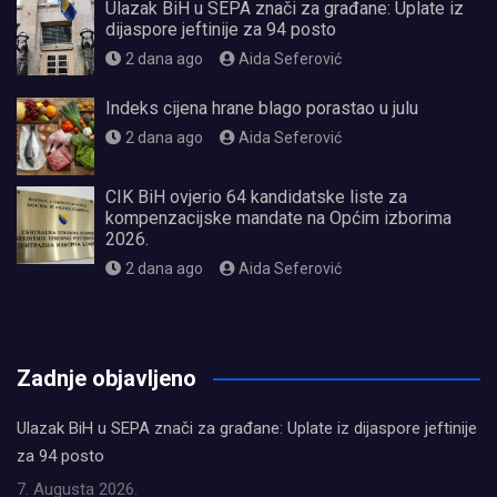
Ulazak BiH u SEPA znači za građane: Uplate iz
dijaspore jeftinije za 94 posto
2 dana ago
Aida Seferović
Indeks cijena hrane blago porastao u julu
2 dana ago
Aida Seferović
CIK BiH ovjerio 64 kandidatske liste za
kompenzacijske mandate na Općim izborima
2026.
2 dana ago
Aida Seferović
олимп казино
Zadnje objavljeno
Ulazak BiH u SEPA znači za građane: Uplate iz dijaspore jeftinije
za 94 posto
7. Augusta 2026.