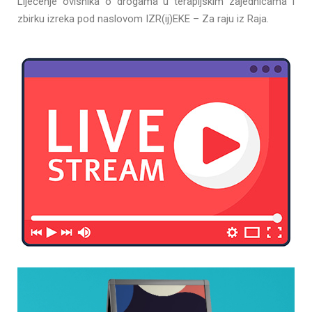
Liječenje ovisnika o drogama u terapijskim zajednicama i
zbirku izreka pod naslovom IZR(ij)EKE – Za raju iz Raja.