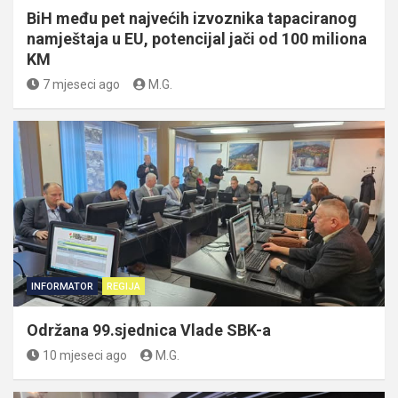
BiH među pet najvećih izvoznika tapaciranog
namještaja u EU, potencijal jači od 100 miliona
KM
7 mjeseci ago
M.G.
INFORMATOR
REGIJA
Održana 99.sjednica Vlade SBK-a
10 mjeseci ago
M.G.