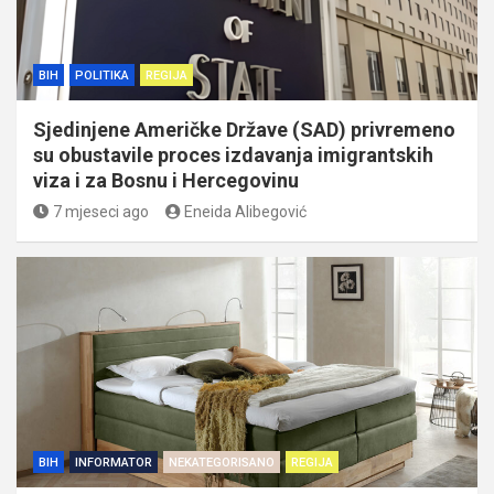
BIH
POLITIKA
REGIJA
Sjedinjene Američke Države (SAD) privremeno
su obustavile proces izdavanja imigrantskih
viza i za Bosnu i Hercegovinu
7 mjeseci ago
Eneida Alibegović
BIH
INFORMATOR
NEKATEGORISANO
REGIJA