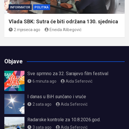
INFORMATOR
POLITIKA
Vlada SBK: Sutra će biti održana 130. sjednica
2 mjeseca ago
Eneida Alibegović
Objave
Sve sprmno za 32. Sarajevo film festival
6 minuta ago
Aida Seferović
I danas u BiH sunčano i vruće
2 sata ago
Aida Seferović
Radarske kontrole za 10.8.2026.god.
3 sata ago
Aida Seferović