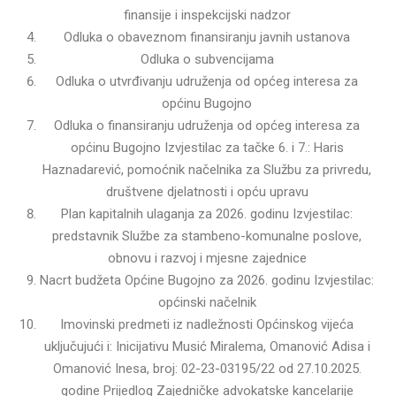
finansije i inspekcijski nadzor
Odluka o obaveznom finansiranju javnih ustanova
Odluka o subvencijama
Odluka o utvrđivanju udruženja od općeg interesa za
općinu Bugojno
Odluka o finansiranju udruženja od općeg interesa za
općinu Bugojno Izvjestilac za tačke 6. i 7.: Haris
Haznadarević, pomoćnik načelnika za Službu za privredu,
društvene djelatnosti i opću upravu
Plan kapitalnih ulaganja za 2026. godinu Izvjestilac:
predstavnik Službe za stambeno-komunalne poslove,
obnovu i razvoj i mjesne zajednice
Nacrt budžeta Općine Bugojno za 2026. godinu Izvjestilac:
općinski načelnik
Imovinski predmeti iz nadležnosti Općinskog vijeća
uključujući i: Inicijativu Musić Miralema, Omanović Adisa i
Omanović Inesa, broj: 02-23-03195/22 od 27.10.2025.
godine Prijedlog Zajedničke advokatske kancelarije