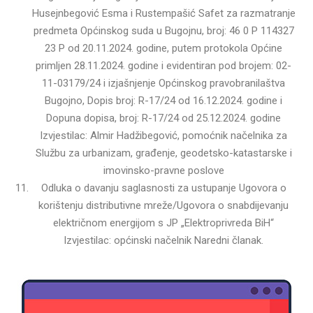
Husejnbegović Esma i Rustempašić Safet za razmatranje
predmeta Općinskog suda u Bugojnu, broj: 46 0 P 114327
23 P od 20.11.2024. godine, putem protokola Općine
primljen 28.11.2024. godine i evidentiran pod brojem: 02-
11-03179/24 i izjašnjenje Općinskog pravobranilaštva
Bugojno, Dopis broj: R-17/24 od 16.12.2024. godine i
Dopuna dopisa, broj: R-17/24 od 25.12.2024. godine
Izvjestilac: Almir Hadžibegović, pomoćnik načelnika za
Službu za urbanizam, građenje, geodetsko-katastarske i
imovinsko-pravne poslove
Odluka o davanju saglasnosti za ustupanje Ugovora o
korištenju distributivne mreže/Ugovora o snabdijevanju
električnom energijom s JP „Elektroprivreda BiH“
Izvjestilac: općinski načelnik Naredni članak.