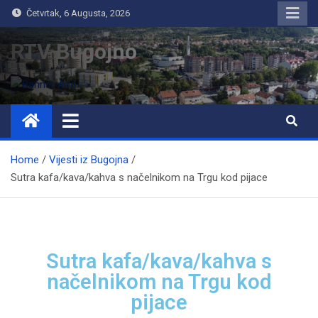
Četvrtak, 6 Augusta, 2026
RTV Bugojno
Home
Vijesti iz Bugojna
Sutra kafa/kava/kahva s načelnikom na Trgu kod pijace
Sutra kafa/kava/kahva s
načelnikom na Trgu kod
pijace