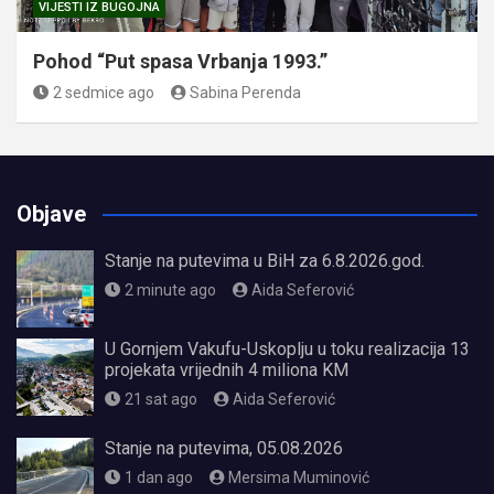
VIJESTI IZ BUGOJNA
Pohod “Put spasa Vrbanja 1993.”
2 sedmice ago
Sabina Perenda
Objave
Stanje na putevima u BiH za 6.8.2026.god.
2 minute ago
Aida Seferović
U Gornjem Vakufu-Uskoplju u toku realizacija 13
projekata vrijednih 4 miliona KM
21 sat ago
Aida Seferović
Stanje na putevima, 05.08.2026
1 dan ago
Mersima Muminović