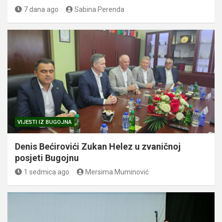
7 dana ago
Sabina Perenda
VIJESTI IZ BUGOJNA
Denis Bećirovići Zukan Helez u zvaničnoj
posjeti Bugojnu
1 sedmica ago
Mersima Muminović