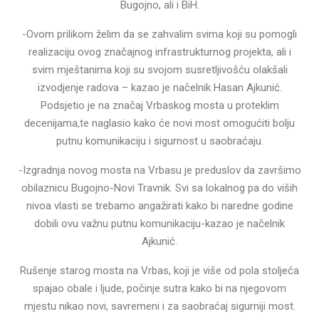
Bugojno, ali i BiH.
-Ovom prilikom želim da se zahvalim svima koji su pomogli
realizaciju ovog značajnog infrastrukturnog projekta, ali i
svim mještanima koji su svojom susretljivošću olakšali
izvodjenje radova – kazao je načelnik Hasan Ajkunić.
Podsjetio je na značaj Vrbaskog mosta u proteklim
decenijama,te naglasio kako će novi most omogućiti bolju
putnu komunikaciju i sigurnost u saobraćaju.
-Izgradnja novog mosta na Vrbasu je preduslov da završimo
obilaznicu Bugojno-Novi Travnik. Svi sa lokalnog pa do viših
nivoa vlasti se trebamo angažirati kako bi naredne godine
dobili ovu važnu putnu komunikaciju-kazao je načelnik
Ajkunić.
Rušenje starog mosta na Vrbas, koji je više od pola stoljeća
spajao obale i ljude, počinje sutra kako bi na njegovom
mjestu nikao novi, savremeni i za saobraćaj sigurniji most.