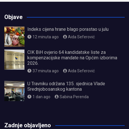
Objave
Indeks cijena hrane blago porastao u julu
12 minuta ago
Aida Seferović
CIK BiH ovjerio 64 kandidatske liste za
kompenzacijske mandate na Općim izborima
2026.
37 minuta ago
Aida Seferović
U Travniku održana 135. sjednica Vlade
Srednjobosanskog kantona
1 dan ago
Sabina Perenda
олимп казино
Zadnje objavljeno