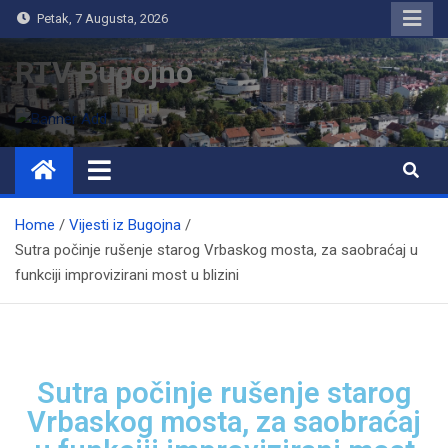
Petak, 7 Augusta, 2026
RTV Bugojno
Home
Vijesti iz Bugojna
Sutra počinje rušenje starog Vrbaskog mosta, za saobraćaj u
funkciji improvizirani most u blizini
Sutra počinje rušenje starog
Vrbaskog mosta, za saobraćaj