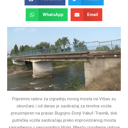
WhatsApp
Email
Pripremni radovi za izgradnju novog mosta na Vrbas su
okončani, i od danas je saobraćaj za teretna vozila
preusmjeren na pravac Bugojno-Donji Vakuf-Travnik, dok
putnička vozila saobraćaju preko improviziranog mosta
sagradjenog u neposrednoj blizini. Mjesto izvodjenja radova