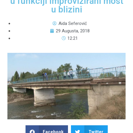
u funkciji improvizirani most
u blizini
Aida Seferović
29 Augusta, 2018
12:21
Facebook
Twitter