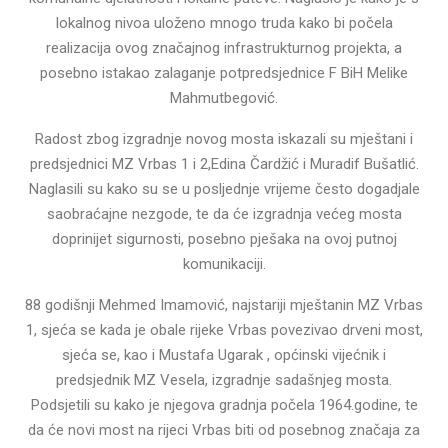
lokalnog nivoa uloženo mnogo truda kako bi počela
realizacija ovog značajnog infrastrukturnog projekta, a
posebno istakao zalaganje potpredsjednice F BiH Melike
Mahmutbegović.
Radost zbog izgradnje novog mosta iskazali su mještani i
predsjednici MZ Vrbas 1 i 2,Edina Čardžić i Muradif Bušatlić.
Naglasili su kako su se u posljednje vrijeme često dogadjale
saobraćajne nezgode, te da će izgradnja većeg mosta
doprinijet sigurnosti, posebno pješaka na ovoj putnoj
komunikaciji.
88 godišnji Mehmed Imamović, najstariji mještanin MZ Vrbas
1, sjeća se kada je obale rijeke Vrbas povezivao drveni most,
sjeća se, kao i Mustafa Ugarak , općinski vijećnik i
predsjednik MZ Vesela, izgradnje sadašnjeg mosta.
Podsjetili su kako je njegova gradnja počela 1964.godine, te
da će novi most na rijeci Vrbas biti od posebnog značaja za