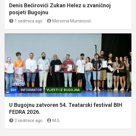
Denis Bećirovići Zukan Helez u zvaničnoj
posjeti Bugojnu
1 sedmica ago
Mersima Muminović
BIH
INFORMATOR
VIJESTI IZ BUGOJNA
U Bugojnu zatvoren 54. Teatarski festival BIH
FEDRA 2026.
2 sedmice ago
M.G.