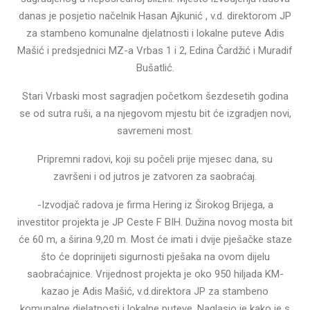
danas je posjetio načelnik Hasan Ajkunić , v.d. direktorom JP
za stambeno komunalne djelatnosti i lokalne puteve Adis
Mašić i predsjednici MZ-a Vrbas 1 i 2, Edina Čardžić i Muradif
Bušatlić.
Stari Vrbaski most sagradjen početkom šezdesetih godina
se od sutra ruši, a na njegovom mjestu bit će izgradjen novi,
savremeni most.
Pripremni radovi, koji su počeli prije mjesec dana, su
završeni i od jutros je zatvoren za saobraćaj.
-Izvodjač radova je firma Hering iz Širokog Brijega, a
investitor projekta je JP Ceste F BIH. Dužina novog mosta bit
će 60 m, a širina 9,20 m. Most će imati i dvije pješačke staze
što će doprinijeti sigurnosti pješaka na ovom dijelu
saobraćajnice. Vrijednost projekta je oko 950 hiljada KM-
kazao je Adis Mašić, v.d.direktora JP za stambeno
komunalne djelatnosti i lokalne puteve. Naglasio je kako je s