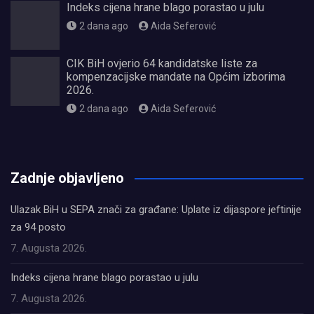
Indeks cijena hrane blago porastao u julu
2 dana ago
Aida Seferović
CIK BiH ovjerio 64 kandidatske liste za
kompenzacijske mandate na Općim izborima
2026.
2 dana ago
Aida Seferović
олимп казино
Zadnje objavljeno
Ulazak BiH u SEPA znači za građane: Uplate iz dijaspore jeftinije
za 94 posto
7. Augusta 2026.
Indeks cijena hrane blago porastao u julu
7. Augusta 2026.