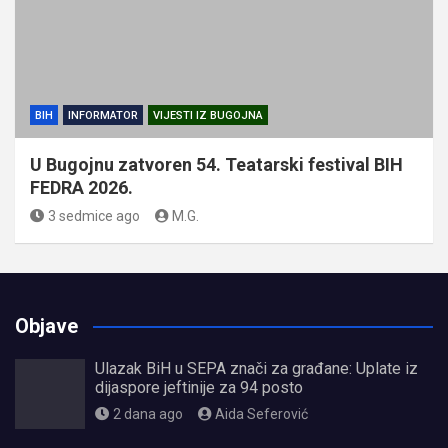
BIH
INFORMATOR
VIJESTI IZ BUGOJNA
U Bugojnu zatvoren 54. Teatarski festival BIH
FEDRA 2026.
3 sedmice ago
M.G.
Objave
Ulazak BiH u SEPA znači za građane: Uplate iz
dijaspore jeftinije za 94 posto
2 dana ago
Aida Seferović