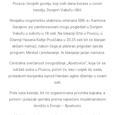
Prusca i brojnih gostiju, koji ovih dana borave u ovom
naselju, Donjem Vakufu i BiH.
Revijalnu nogometnu utakmicu veterana SBK-a i Kantona
Sarajevo svi zainteresovani mogu pogledati u Donjem
Vakufu u subotu u 18 sati. Na lokaciji Srta u Pruscu, u
Džamiji Hasana Kafije Pruščaka u 20.25 sati bit će klanjan
akšam-namaz, nakon čega je planiran prigodan vjerski
program, Mevlud i predavanje, te klanjanje jacije-namaza.
Centralna svečanost ovogodišnje „Ajvatovice“, koja će se
održati sutra u Pruscu, počet će, kao i uvijek do sada,
prolaskom konjanika ispred Handan-agine džamije u osam
sati.
Pola sata kasnije, bit će organizovana prozivka bajraka, a
potom i polazak vjernika prema najvećem muslimanskom
dovištu u Evropi – Ajvatovici.