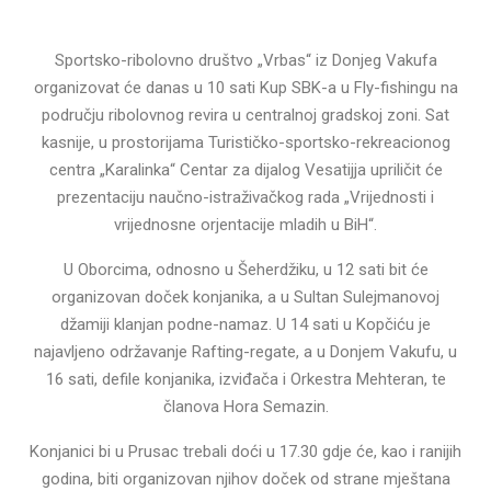
Sportsko-ribolovno društvo „Vrbas“ iz Donjeg Vakufa
organizovat će danas u 10 sati Kup SBK-a u Fly-fishingu na
području ribolovnog revira u centralnoj gradskoj zoni. Sat
kasnije, u prostorijama Turističko-sportsko-rekreacionog
centra „Karalinka“ Centar za dijalog Vesatijja upriličit će
prezentaciju naučno-istraživačkog rada „Vrijednosti i
vrijednosne orjentacije mladih u BiH“.
U Oborcima, odnosno u Šeherdžiku, u 12 sati bit će
organizovan doček konjanika, a u Sultan Sulejmanovoj
džamiji klanjan podne-namaz. U 14 sati u Kopčiću je
najavljeno održavanje Rafting-regate, a u Donjem Vakufu, u
16 sati, defile konjanika, izviđača i Orkestra Mehteran, te
članova Hora Semazin.
Konjanici bi u Prusac trebali doći u 17.30 gdje će, kao i ranijih
godina, biti organizovan njihov doček od strane mještana