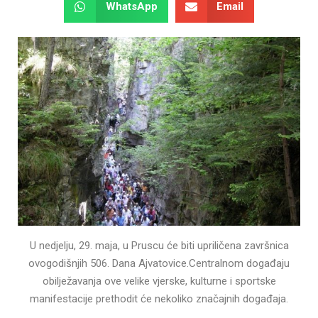
WhatsApp
Email
U nedjelju, 29. maja, u Pruscu će biti upriličena završnica
ovogodišnjih 506. Dana Ajvatovice.Centralnom događaju
obilježavanja ove velike vjerske, kulturne i sportske
manifestacije prethodit će nekoliko značajnih događaja.