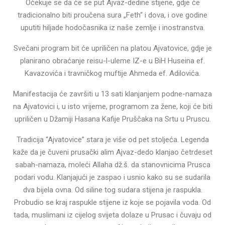
Očekuje se da će se put Ajvaz-dedine stijene, gdje će
tradicionalno biti proučena sura „Feth“ i dova, i ove godine
uputiti hiljade hodočasnika iz naše zemlje i inostranstva.
Svečani program bit će upriličen na platou Ajvatovice, gdje je
planirano obraćanje reisu-l-uleme IZ-e u BiH Huseina ef.
Kavazovića i travničkog muftije Ahmeda ef. Adilovića.
Manifestacija će završiti u 13 sati klanjanjem podne-namaza
na Ajvatovici i, u isto vrijeme, programom za žene, koji će biti
upriličen u Džamiji Hasana Kafije Pruščaka na Srtu u Pruscu.
Tradicija “Ajvatovice” stara je više od pet stoljeća. Legenda
kaže da je čuveni prusački alim Ajvaz-dedo klanjao četrdeset
sabah-namaza, moleći Allaha dž.š. da stanovnicima Prusca
podari vodu. Klanjajući je zaspao i usnio kako su se sudarila
dva bijela ovna. Od siline tog sudara stijena je raspukla.
Probudio se kraj raspukle stijene iz koje se pojavila voda. Od
tada, muslimani iz cijelog svijeta dolaze u Prusac i čuvaju od