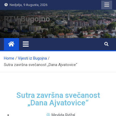
Nedjelja, 9 Augusta, 2026
RTV Bugojno
Home
Vijesti iz Bugojna
Sutra završna svečanost „Dana Ajvatovice“
Sutra završna svečanost
„Dana Ajvatovice“
Mevlida Ridžal