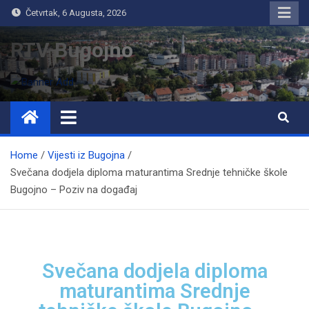
Četvrtak, 6 Augusta, 2026
RTV Bugojno
Home
Vijesti iz Bugojna
Svečana dodjela diploma maturantima Srednje tehničke škole
Bugojno – Poziv na događaj
Svečana dodjela diploma
maturantima Srednje