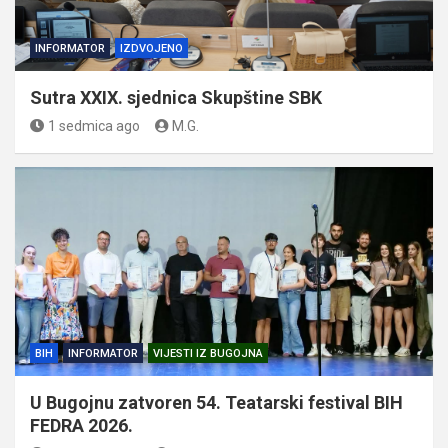
INFORMATOR
IZDVOJENO
Sutra XXIX. sjednica Skupštine SBK
1 sedmica ago
M.G.
BIH
INFORMATOR
VIJESTI IZ BUGOJNA
U Bugojnu zatvoren 54. Teatarski festival BIH
FEDRA 2026.