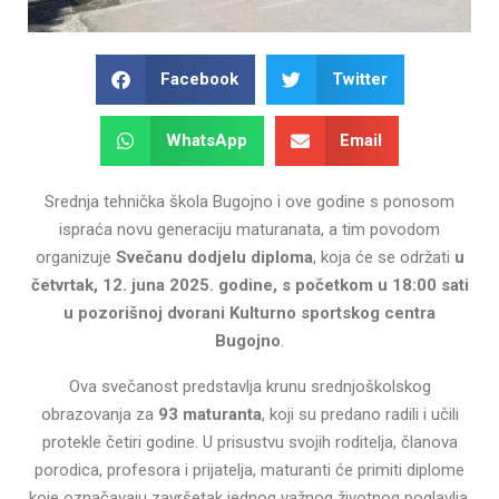
Facebook
Twitter
WhatsApp
Email
Srednja tehnička škola Bugojno i ove godine s ponosom
ispraća novu generaciju maturanata, a tim povodom
organizuje
Svečanu dodjelu diploma
, koja će se održati
u
četvrtak, 12. juna 2025. godine, s početkom u 18:00 sati
u pozorišnoj dvorani Kulturno sportskog centra
Bugojno
.
Ova svečanost predstavlja krunu srednjoškolskog
obrazovanja za
93 maturanta
, koji su predano radili i učili
protekle četiri godine. U prisustvu svojih roditelja, članova
porodica, profesora i prijatelja, maturanti će primiti diplome
koje označavaju završetak jednog važnog životnog poglavlja.