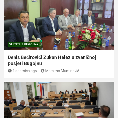
VIJESTI IZ BUGOJNA
Denis Bećirovići Zukan Helez u zvaničnoj
posjeti Bugojnu
1 sedmica ago
Mersima Muminović