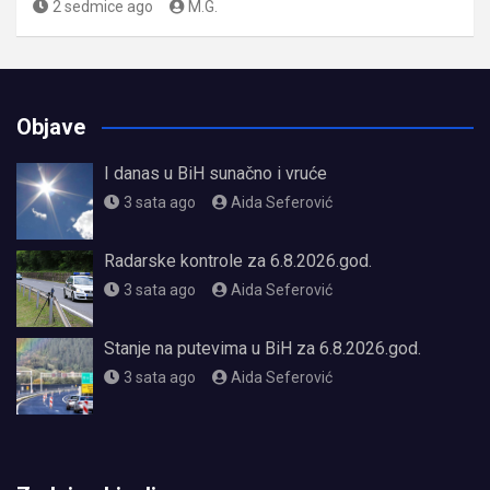
2 sedmice ago
M.G.
Objave
I danas u BiH sunačno i vruće
3 sata ago
Aida Seferović
Radarske kontrole za 6.8.2026.god.
3 sata ago
Aida Seferović
Stanje na putevima u BiH za 6.8.2026.god.
3 sata ago
Aida Seferović
олимп казино