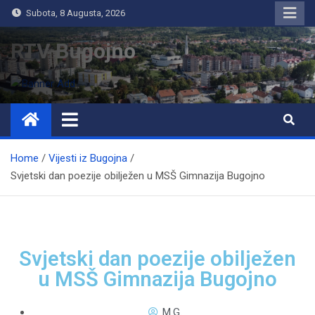
Subota, 8 Augusta, 2026
RTV Bugojno
Home
Vijesti iz Bugojna
Svjetski dan poezije obilježen u MSŠ Gimnazija Bugojno
Svjetski dan poezije obilježen
u MSŠ Gimnazija Bugojno
M.G.