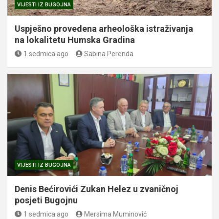
VIJESTI IZ BUGOJNA
Uspješno provedena arheološka istraživanja
na lokalitetu Humska Gradina
1 sedmica ago
Sabina Perenda
VIJESTI IZ BUGOJNA
Denis Bećirovići Zukan Helez u zvaničnoj
posjeti Bugojnu
1 sedmica ago
Mersima Muminović