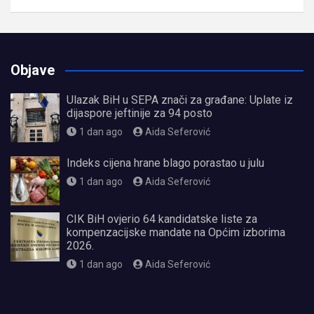
Objave
Ulazak BiH u SEPA znači za građane: Uplate iz
dijaspore jeftinije za 94 posto
1 dan ago
Aida Seferović
Indeks cijena hrane blago porastao u julu
1 dan ago
Aida Seferović
CIK BiH ovjerio 64 kandidatske liste za
kompenzacijske mandate na Općim izborima
2026.
1 dan ago
Aida Seferović
олимп казино