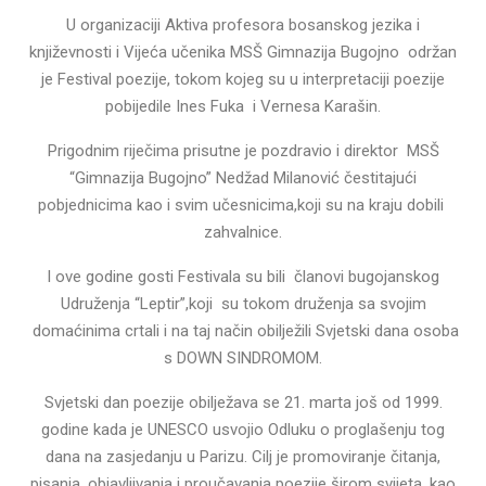
U organizaciji Aktiva profesora bosanskog jezika i
književnosti i Vijeća učenika MSŠ Gimnazija Bugojno održan
je Festival poezije, tokom kojeg su u interpretaciji poezije
pobijedile Ines Fuka i Vernesa Karašin.
Prigodnim riječima prisutne je pozdravio i direktor MSŠ
“Gimnazija Bugojno” Nedžad Milanović čestitajući
pobjednicima kao i svim učesnicima,koji su na kraju dobili
zahvalnice.
I ove godine gosti Festivala su bili članovi bugojanskog
Udruženja “Leptir”,koji su tokom druženja sa svojim
domaćinima crtali i na taj način obilježili Svjetski dana osoba
s DOWN SINDROMOM.
Svjetski dan poezije obilježava se 21. marta još od 1999.
godine kada je UNESCO usvojio Odluku o proglašenju tog
dana na zasjedanju u Parizu. Cilj je promoviranje čitanja,
pisanja, objavljivanja i proučavanja poezije širom svijeta, kao