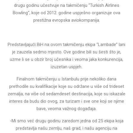
drugu godinu učestvuje na takmičenju “Turkish Airlines
Bowling“, koje od 2012. godine uspješno organizuje ova
prestižna evropska aviokompanija.
Predstavljajući BiH na ovom takmičenju ekipa “Lambade” lani
je zauzela sedmo mjesto. Ove godine bili su šesti što je,
uzme li se u obzir broj učesnika i veoma jaka konkurencija,
izuzetan uspjeh.
Finalnom takmičenju u Istanbulu prije nekoliko dana
prethodile su kvalifikacije koje su održane u više od trideset
zemalja, na više od sedamdeset destinacija, koje su iskazale
interes da budu dio ovog, za turizam i sve one koji se njime
bave, veoma važnog događaja.
-Mi smo već drugu godinu zaredom jedna od 25 ekipa koja
predstavlja našu zemlju, naš grad, i našu agenciju na