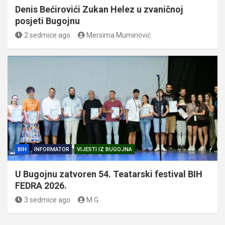
Denis Bećirovići Zukan Helez u zvaničnoj
posjeti Bugojnu
2 sedmice ago
Mersima Muminović
BIH
INFORMATOR
VIJESTI IZ BUGOJNA
U Bugojnu zatvoren 54. Teatarski festival BIH
FEDRA 2026.
3 sedmice ago
M.G.