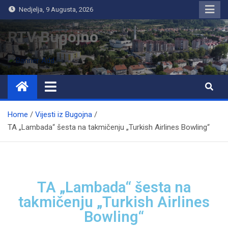
Nedjelja, 9 Augusta, 2026
RTV Bugojno
Home
Vijesti iz Bugojna
TA „Lambada“ šesta na takmičenju „Turkish Airlines Bowling“
TA „Lambada“ šesta na
takmičenju „Turkish Airlines
Bowling“