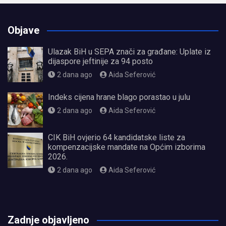
Objave
Ulazak BiH u SEPA znači za građane: Uplate iz
dijaspore jeftinije za 94 posto
2 dana ago
Aida Seferović
Indeks cijena hrane blago porastao u julu
2 dana ago
Aida Seferović
CIK BiH ovjerio 64 kandidatske liste za
kompenzacijske mandate na Općim izborima
2026.
2 dana ago
Aida Seferović
олимп казино
Zadnje objavljeno