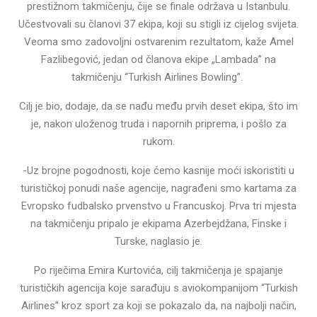
prestižnom takmičenju, čije se finale održava u Istanbulu.
Učestvovali su članovi 37 ekipa, koji su stigli iz cijelog svijeta.
Veoma smo zadovoljni ostvarenim rezultatom, kaže Amel
Fazlibegović, jedan od članova ekipe „Lambada” na
takmičenju “Turkish Airlines Bowling”.
Cilj je bio, dodaje, da se nađu među prvih deset ekipa, što im
je, nakon uloženog truda i napornih priprema, i pošlo za
rukom.
-Uz brojne pogodnosti, koje ćemo kasnije moći iskoristiti u
turističkoj ponudi naše agencije, nagrađeni smo kartama za
Evropsko fudbalsko prvenstvo u Francuskoj. Prva tri mjesta
na takmičenju pripalo je ekipama Azerbejdžana, Finske i
Turske, naglasio je.
Po riječima Emira Kurtovića, cilj takmičenja je spajanje
turističkih agencija koje sarađuju s aviokompanijom “Turkish
Airlines” kroz sport za koji se pokazalo da, na najbolji način,