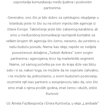
uspostavlja komunikaciju među ljudima i poslovnim
partnerima.
-Generalno, ono što je bilo dobro za cjelokupno okupljanje u
Istanbulu jeste to što su na istom mjestu bile agencije iz
čitave Evrope. Takmičenje jeste bilo zabavnog karaktera, ali
smo u međusobnoj komunikaciji razmijenili kontakte sa
velikim brojem tih agencija što ćemo, naravno, da uvrstimo u
našu buduću ponudu. Nama, kao ekipi, najviše se svidjela
posvećenost detaljima „Turkish Airlines“ svim svojim
partnerima i agencijama, kroz taj marketinški segment.
Naime, od samog početka pa sve do kraja drže vas blizu
sebi i vi se, nakon toga, ne možete da ne osjećate zahvalno,
i ne možete da, jednostavno, u svom budućem poslovanju
izuzmete njih kao partnere u avioprijevozu tako da, ono što
smo imali s njima prošlih godina, imat ćemo i idućih, ističe
Kurtović.
Uz Amela Fazlibegovića i Emira Kurtovića, u ekipi „Lambade“