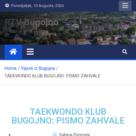
Ponedjeljak, 10 Augusta, 2026
RTV Bugojno
Home
Vijesti iz Bugojna
TAEKWONDO KLUB BUGOJNO: PISMO ZAHVALE
TAEKWONDO KLUB
BUGOJNO: PISMO ZAHVALE
Sabina Perenda