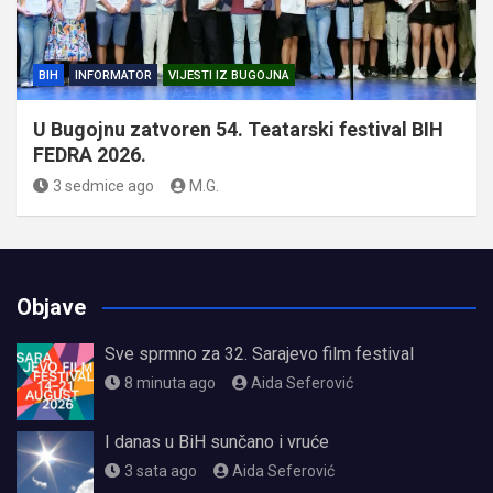
BIH
INFORMATOR
VIJESTI IZ BUGOJNA
U Bugojnu zatvoren 54. Teatarski festival BIH
FEDRA 2026.
3 sedmice ago
M.G.
Objave
Sve sprmno za 32. Sarajevo film festival
8 minuta ago
Aida Seferović
I danas u BiH sunčano i vruće
3 sata ago
Aida Seferović