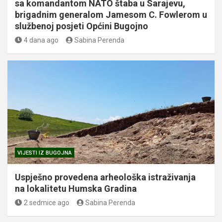
sa komandantom NATO štaba u Sarajevu,
brigadnim generalom Jamesom C. Fowlerom u
službenoj posjeti Općini Bugojno
4 dana ago
Sabina Perenda
VIJESTI IZ BUGOJNA
Uspješno provedena arheološka istraživanja
na lokalitetu Humska Gradina
2 sedmice ago
Sabina Perenda