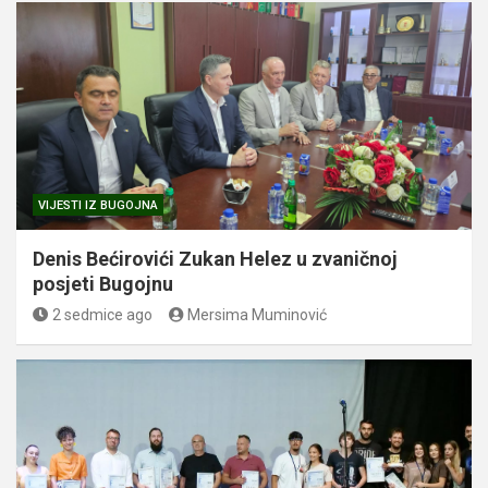
VIJESTI IZ BUGOJNA
Denis Bećirovići Zukan Helez u zvaničnoj
posjeti Bugojnu
2 sedmice ago
Mersima Muminović