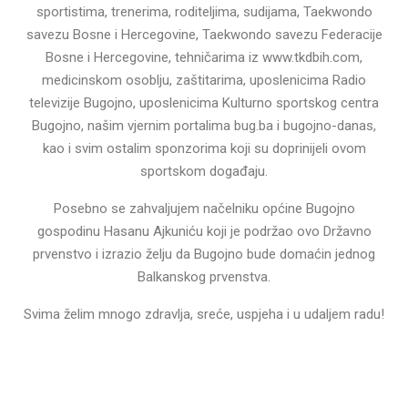
sportistima, trenerima, roditeljima, sudijama, Taekwondo
savezu Bosne i Hercegovine, Taekwondo savezu Federacije
Bosne i Hercegovine, tehničarima iz www.tkdbih.com,
medicinskom osoblju, zaštitarima, uposlenicima Radio
televizije Bugojno, uposlenicima Kulturno sportskog centra
Bugojno, našim vjernim portalima bug.ba i bugojno-danas,
kao i svim ostalim sponzorima koji su doprinijeli ovom
sportskom događaju.
Posebno se zahvaljujem načelniku općine Bugojno
gospodinu Hasanu Ajkuniću koji je podržao ovo Državno
prvenstvo i izrazio želju da Bugojno bude domaćin jednog
Balkanskog prvenstva.
Svima želim mnogo zdravlja, sreće, uspjeha i u udaljem radu!