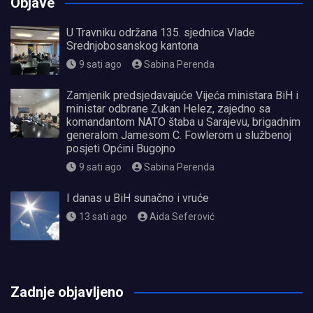
Objave
U Travniku održana 135. sjednica Vlade
Srednjobosanskog kantona
9 sati ago
Sabina Perenda
Zamjenik predsjedavajuće Vijeća ministara BiH i
ministar odbrane Zukan Helez, zajedno sa
komandantom NATO štaba u Sarajevu, brigadnim
generalom Jamesom C. Fowlerom u službenoj
posjeti Općini Bugojno
9 sati ago
Sabina Perenda
I danas u BiH sunačno i vruće
13 sati ago
Aida Seferović
олимп казино
Zadnje objavljeno