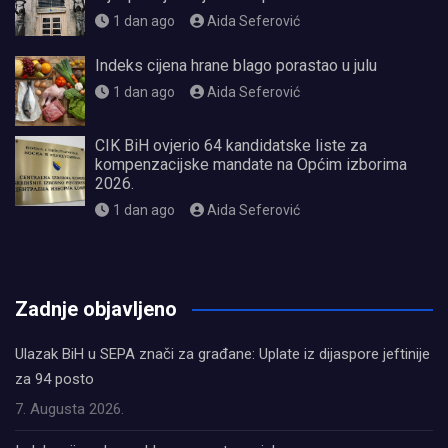
1 dan ago
Aida Seferović
Indeks cijena hrane blago porastao u julu
1 dan ago
Aida Seferović
CIK BiH ovjerio 64 kandidatske liste za
kompenzacijske mandate na Općim izborima
2026.
1 dan ago
Aida Seferović
олимп казино
Zadnje objavljeno
Ulazak BiH u SEPA znači za građane: Uplate iz dijaspore jeftinije
za 94 posto
7. Augusta 2026.