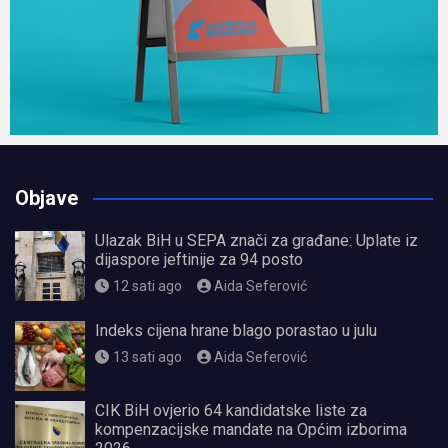
Objave
Ulazak BiH u SEPA znači za građane: Uplate iz
dijaspore jeftinije za 94 posto
12 sati ago
Aida Seferović
Indeks cijena hrane blago porastao u julu
13 sati ago
Aida Seferović
CIK BiH ovjerio 64 kandidatske liste za
kompenzacijske mandate na Općim izborima