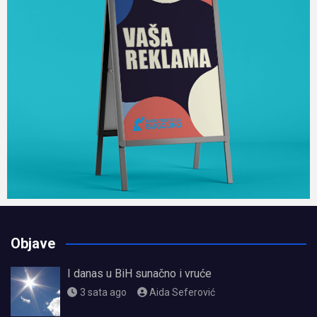
Objave
I danas u BiH sunačno i vruće
3 sata ago
Aida Seferović