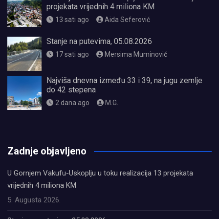
projekata vrijednih 4 miliona KM
13 sati ago
Aida Seferović
Stanje na putevima, 05.08.2026
17 sati ago
Mersima Muminović
Najviša dnevna između 33 i 39, na jugu zemlje
do 42 stepena
2 dana ago
M.G.
олимп казино
Zadnje objavljeno
U Gornjem Vakufu-Uskoplju u toku realizacija 13 projekata
vrijednih 4 miliona KM
5. Augusta 2026.