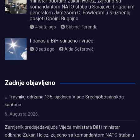
ministar odbrane Zukan Helez, zajedno sa
komandantom NATO štaba u Sarajevu, brigadnim
generalom Jamesom C. Fowlerom u službenoj
posjeti Općini Bugojno
4 sata ago
Sabina Perenda
I danas u BiH sunačno i vruće
8 sati ago
Aida Seferović
олимп казино
Zadnje objavljeno
U Travniku održana 135. sjednica Vlade Srednjobosanskog
kantona
6. Augusta 2026.
Zamjenik predsjedavajuće Vijeća ministara BiH i ministar
odbrane Zukan Helez, zajedno sa komandantom NATO štaba u