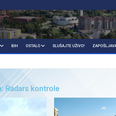
BIH
OSTALO
SLUŠAJTE UŽIVO!
ZAPOŠLJAV
a: Radars kontrole