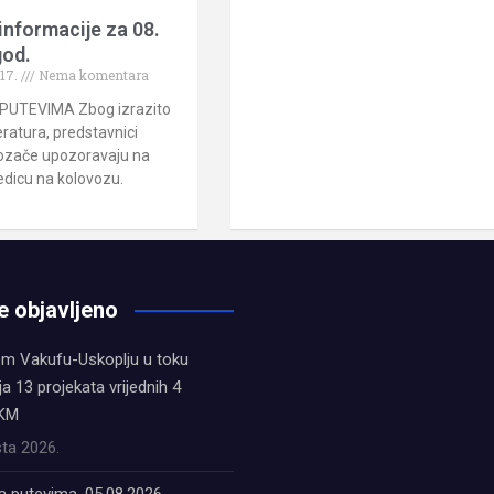
informacije za 08.
god.
017.
Nema komentara
PUTEVIMA Zbog izrazito
ratura, predstavnici
ozače upozoravaju na
dicu na kolovozu.
e objavljeno
em Vakufu-Uskoplju u toku
ja 13 projekata vrijednih 4
 KM
ta 2026.
a putevima, 05.08.2026