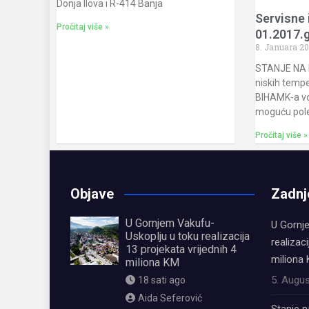
Donja Ilova i R-414 Banja
Servisne 
Pročitaj više »
01.2017.
8. Januara 2
STANJE NA 
niskih tempe
BIHAMK-a v
moguću pole
Pročitaj više »
Objave
Zadnj
U Gornjem Vakufu-
U Gornj
Uskoplju u toku realizacija
realizaci
13 projekata vrijednih 4
miliona
miliona KM
5. Augus
18 sati ago
Aida Seferović
Stanje n