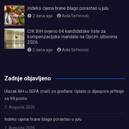
Indeks cijena hrane blago porastao u julu
2 dana ago
Aida Seferović
CIK BiH ovjerio 64 kandidatske liste za
kompenzacijske mandate na Općim izborima
2026.
2 dana ago
Aida Seferović
олимп казино
Zadnje objavljeno
Ulazak BiH u SEPA znači za građane: Uplate iz dijaspore jeftinije
za 94 posto
7. Augusta 2026.
Indeks cijena hrane blago porastao u julu
7. Augusta 2026.