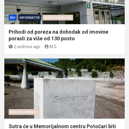
BIH
INFORMATOR
NEKATEGORISANO
Prihodi od poreza na dohodak od imovine
porasli za više od 130 posto
2 sedmice ago
M.G.
NEKATEGORISANO
Sutra će u Memorijalnom centru Potočari biti