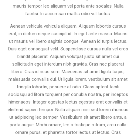
mauris tempor leo aliquam vel porta ante sodales. Nulla
facilisi. In accumsan mattis odio vel luctus.
Aenean vehicula vehicula aliquam. Aliquam lobortis cursus
erat, in dictum neque suscipit id. In eget ante massa. Mauris
ut mauris vel libero sagittis congue. Aenean id turpis lectus.
Duis eget consequat velit. Suspendisse cursus nulla vel eros
blandit placerat. Aliquam volutpat justo sit amet dui
sollicitudin eget interdum nibh gravida. Cras nec placerat
libero. Cras id risus sem. Maecenas sit amet ligula turpis,
malesuada convallis dui. Ut ligula lorem, vestibulum sit amet
fringilla lobortis, posuere at odio. Class aptent taciti
sociosqu ad litora torquent per conubia nostra, per inceptos
himenaeos. Integer egestas lectus egestas erat convallis et
eleifend sapien tempor. Nulla aliquam nisi sed lorem rhoncus
ut adipiscing leo semper. Vestibulum sit amet libero ante, a
porta augue. Morbi ornare, leo a tristique rutrum, arcu nulla
ornare purus, et pharetra tortor lectus at lectus. Cras