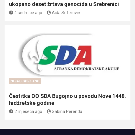
ukopano deset žrtava genocida u Srebrenici
4 sedmice ago
Aida Seferović
NEKATEGORISANO
Čestitka OO SDA Bugojno u povodu Nove 1448.
hidžretske godine
2 mjeseca ago
Sabina Perenda