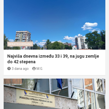
NEKATEGORISANO
Najviša dnevna između 33 i 39, na jugu zemlje
do 42 stepena
3 dana ago
M.G.