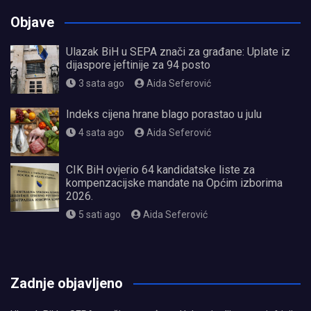
Objave
Ulazak BiH u SEPA znači za građane: Uplate iz
dijaspore jeftinije za 94 posto
3 sata ago
Aida Seferović
Indeks cijena hrane blago porastao u julu
4 sata ago
Aida Seferović
CIK BiH ovjerio 64 kandidatske liste za
kompenzacijske mandate na Općim izborima
2026.
5 sati ago
Aida Seferović
олимп казино
Zadnje objavljeno