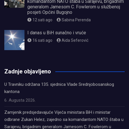
komandantom NATO štaba u Sarajevu, brigadnim
generalom Jamesom C. Fowlerom u službenoj
posjeti Općini Bugojno
12 sati ago
Sabina Perenda
I danas u BiH sunačno i vruće
16 sati ago
Aida Seferović
олимп казино
Zadnje objavljeno
U Travniku održana 135. sjednica Vlade Srednjobosanskog
kantona
6. Augusta 2026.
Zamjenik predsjedavajuće Vijeća ministara BiH i ministar
odbrane Zukan Helez, zajedno sa komandantom NATO štaba u
Sarajevu, brigadnim generalom Jamesom C. Fowlerom u