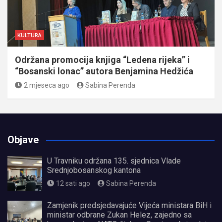
KULTURA
Održana promocija knjiga “Ledena rijeka” i
“Bosanski lonac” autora Benjamina Hedžića
2 mjeseca ago
Sabina Perenda
Objave
U Travniku održana 135. sjednica Vlade
Srednjobosanskog kantona
12 sati ago
Sabina Perenda
Zamjenik predsjedavajuće Vijeća ministara BiH i
ministar odbrane Zukan Helez, zajedno sa