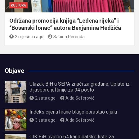
KULTURA
Održana promocija knjiga “Ledena rijeka” i
“Bosanski lonac” autora Benjamina Hedžića
2 mjeseca ago
Sabina Perenda
Objave
Ulazak BiH u SEPA znači za građane: Uplate iz
dijaspore jeftinije za 94 posto
2 sata ago
Aida Seferović
Indeks cijena hrane blago porastao u julu
3 sata ago
Aida Seferović
CIK BiH ovjerio 64 kandidatske liste za