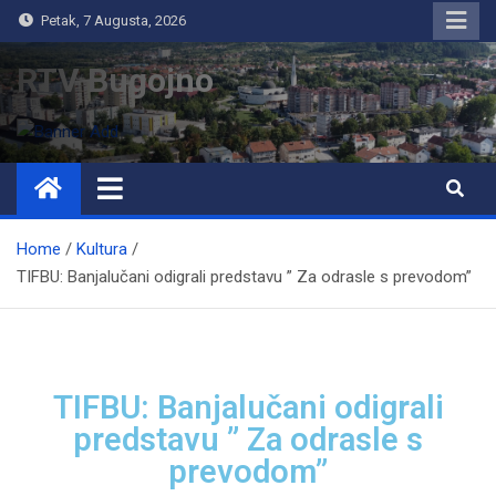
Petak, 7 Augusta, 2026
RTV Bugojno
Home
Kultura
TIFBU: Banjalučani odigrali predstavu ” Za odrasle s prevodom”
TIFBU: Banjalučani odigrali
predstavu ” Za odrasle s
prevodom”