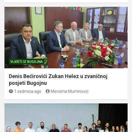
VIJESTI IZ BUGOJNA
Denis Bećirovići Zukan Helez u zvaničnoj
posjeti Bugojnu
1 sedmica ago
Mersima Muminović