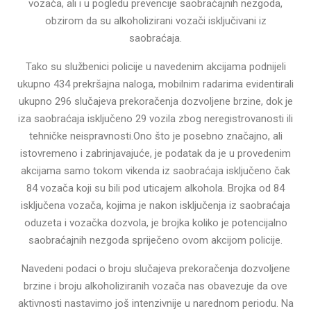
vozača, ali i u pogledu prevencije saobraćajnih nezgoda,
obzirom da su alkoholizirani vozači isključivani iz
saobraćaja.
Tako su službenici policije u navedenim akcijama podnijeli
ukupno 434 prekršajna naloga, mobilnim radarima evidentirali
ukupno 296 slučajeva prekoračenja dozvoljene brzine, dok je
iza saobraćaja isključeno 29 vozila zbog neregistrovanosti ili
tehničke neispravnosti.Ono što je posebno značajno, ali
istovremeno i zabrinjavajuće, je podatak da je u provedenim
akcijama samo tokom vikenda iz saobraćaja isključeno čak
84 vozača koji su bili pod uticajem alkohola. Brojka od 84
isključena vozača, kojima je nakon isključenja iz saobraćaja
oduzeta i vozačka dozvola, je brojka koliko je potencijalno
saobraćajnih nezgoda spriječeno ovom akcijom policije.
Navedeni podaci o broju slučajeva prekoračenja dozvoljene
brzine i broju alkoholiziranih vozača nas obavezuje da ove
aktivnosti nastavimo još intenzivnije u narednom periodu. Na