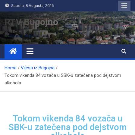
Subota, 8 Augusta, 2026
RTV Bugojno
Home
Vijesti iz Bugojna
Tokom vikenda 84 vozača u SBK-u zatečena pod dejstvom
alkohola
Tokom vikenda 84 vozača u
SBK-u zatečena pod dejstvom