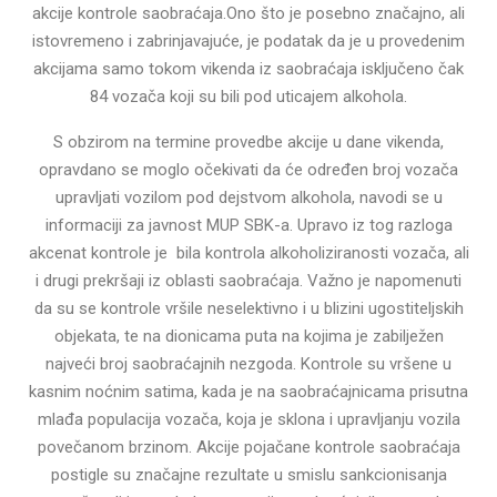
akcije kontrole saobraćaja.Ono što je posebno značajno, ali
istovremeno i zabrinjavajuće, je podatak da je u provedenim
akcijama samo tokom vikenda iz saobraćaja isključeno čak
84 vozača koji su bili pod uticajem alkohola.
S obzirom na termine provedbe akcije u dane vikenda,
opravdano se moglo očekivati da će određen broj vozača
upravljati vozilom pod dejstvom alkohola, navodi se u
informaciji za javnost MUP SBK-a. Upravo iz tog razloga
akcenat kontrole je bila kontrola alkoholiziranosti vozača, ali
i drugi prekršaji iz oblasti saobraćaja. Važno je napomenuti
da su se kontrole vršile neselektivno i u blizini ugostiteljskih
objekata, te na dionicama puta na kojima je zabilježen
najveći broj saobraćajnih nezgoda. Kontrole su vršene u
kasnim noćnim satima, kada je na saobraćajnicama prisutna
mlađa populacija vozača, koja je sklona i upravljanju vozila
povečanom brzinom. Akcije pojačane kontrole saobraćaja
postigle su značajne rezultate u smislu sankcionisanja