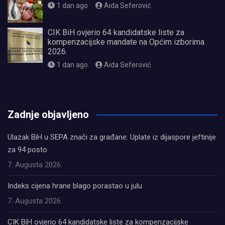
1 dan ago
Aida Seferović
CIK BiH ovjerio 64 kandidatske liste za
kompenzacijske mandate na Općim izborima
2026.
1 dan ago
Aida Seferović
олимп казино
Zadnje objavljeno
Ulazak BiH u SEPA znači za građane: Uplate iz dijaspore jeftinije
za 94 posto
7. Augusta 2026.
Indeks cijena hrane blago porastao u julu
7. Augusta 2026.
CIK BiH ovjerio 64 kandidatske liste za kompenzacijske