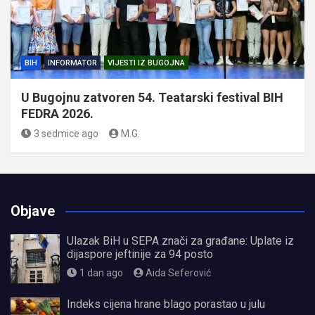
BIH
INFORMATOR
VIJESTI IZ BUGOJNA
U Bugojnu zatvoren 54. Teatarski festival BIH
FEDRA 2026.
3 sedmice ago
M.G.
Objave
Ulazak BiH u SEPA znači za građane: Uplate iz
dijaspore jeftinije za 94 posto
1 dan ago
Aida Seferović
Indeks cijena hrane blago porastao u julu