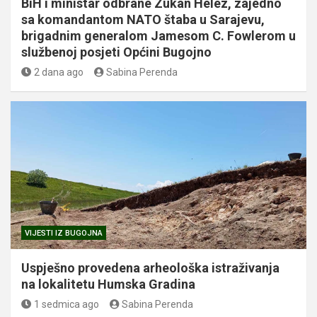
BiH i ministar odbrane Zukan Helez, zajedno
sa komandantom NATO štaba u Sarajevu,
brigadnim generalom Jamesom C. Fowlerom u
službenoj posjeti Općini Bugojno
2 dana ago
Sabina Perenda
VIJESTI IZ BUGOJNA
Uspješno provedena arheološka istraživanja
na lokalitetu Humska Gradina
1 sedmica ago
Sabina Perenda