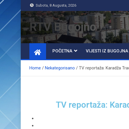
Subota, 8 Augusta, 2026
RTV Bugojno
POČETNA
VIJESTI IZ BUGOJNA
Home
Nekategorisano
TV reportaža: Karadža Tra
TV reportaža: Kara