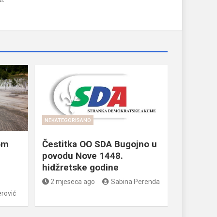
NEKATEGORISANO
om
Čestitka OO SDA Bugojno u
povodu Nove 1448.
hidžretske godine
2 mjeseca ago
Sabina Perenda
rović