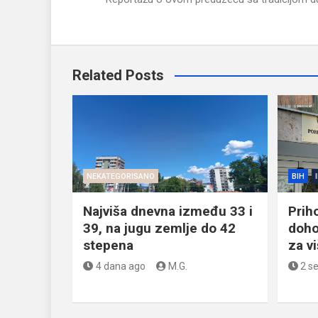
Related Posts
NEKATEGORISANO
BIH
Najviša dnevna između 33 i
Prih
39, na jugu zemlje do 42
doho
stepena
za v
4 dana ago
M.G.
2 s