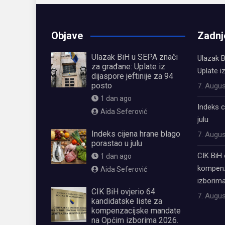
Objave
Zadnj
Ulazak BiH u SEPA znači
Ulazak B
za građane: Uplate iz
Uplate i
dijaspore jeftinije za 94
posto
7. Augus
1 dan ago
Indeks c
Aida Seferović
julu
Indeks cijena hrane blago
7. Augus
porastao u julu
CIK BiH 
1 dan ago
kompenz
Aida Seferović
izborima
CIK BiH ovjerio 64
7. Augus
kandidatske liste za
kompenzacijske mandate
na Općim izborima 2026.