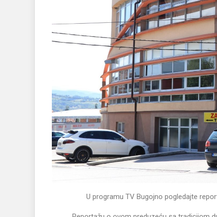
U programu TV Bugojno pogledajte repo
Reportažu o ovom preduzeću sa tradicijom d