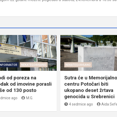
INFORMATOR
NEKATEGORISANO
NEKATEGORISANO
odi od poreza na
Sutra će u Memorijaln
dak od imovine porasli
centru Potočari biti
iše od 130 posto
ukopano deset žrtava
genocida u Srebrenici
edmice ago
M.G.
4 sedmice ago
Aida Sefe