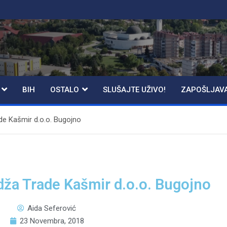
BIH
OSTALO
SLUŠAJTE UŽIVO!
ZAPOŠLJAV
de Kašmir d.o.o. Bugojno
dža Trade Kašmir d.o.o. Bugojno
Aida Seferović
23 Novembra, 2018