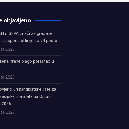
e objavljeno
iH u SEPA znači za građane:
z dijaspore jeftinije za 94 posto
ta 2026.
ijena hrane blago porastao u
ta 2026.
ovjerio 64 kandidatske liste za
acijske mandate na Općim
 2026.
ta 2026.