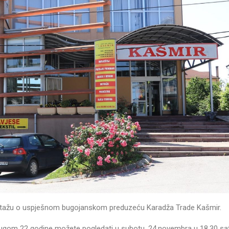
rtažu o uspješnom bugojanskom preduzeću Karadža Trade Kašmir.
ugom 22 godine možete pogledati u subotu, 24.novembra u 18.30 sat